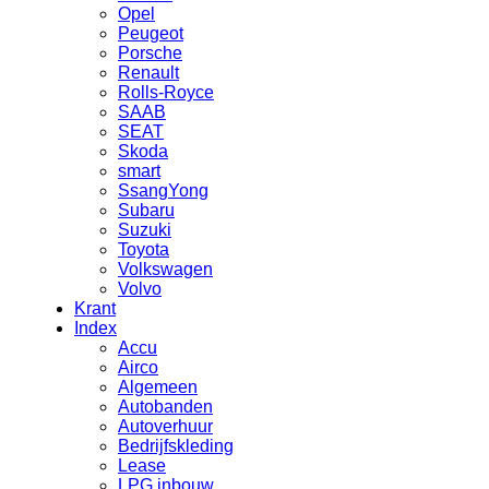
Opel
Peugeot
Porsche
Renault
Rolls-Royce
SAAB
SEAT
Skoda
smart
SsangYong
Subaru
Suzuki
Toyota
Volkswagen
Volvo
Krant
Index
Accu
Airco
Algemeen
Autobanden
Autoverhuur
Bedrijfskleding
Lease
LPG inbouw