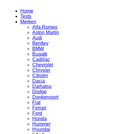
Home
Tests
Merken
Alfa Romeo
Aston Martin
Audi
Bentley
BMW
Bugatti
Cadillac
Chevrolet
Chrysler
Citroën
Dacia
Daihatsu
Dodge
Donkervoort
Fiat
Ferrari
Ford
Honda
Hummer
Hyundai