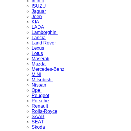
Infiniti
ISUZU
Jaguar
Jeep
KIA
LADA
Lamborghini
Lancia
Land Rover
Lexus
Lotus
Maserati
Mazda
Mercedes-Benz
MINI
Mitsubishi
Nissan
Opel
Peugeot
Porsche
Renault
Rolls-Royce
SAAB
SEAT
Skoda