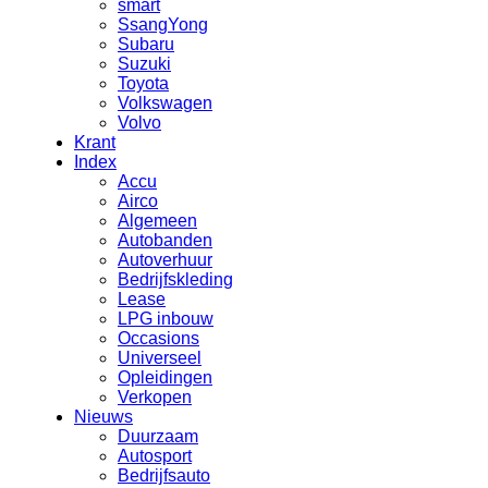
smart
SsangYong
Subaru
Suzuki
Toyota
Volkswagen
Volvo
Krant
Index
Accu
Airco
Algemeen
Autobanden
Autoverhuur
Bedrijfskleding
Lease
LPG inbouw
Occasions
Universeel
Opleidingen
Verkopen
Nieuws
Duurzaam
Autosport
Bedrijfsauto