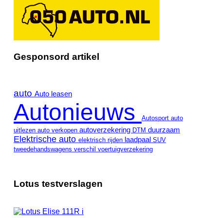
Gesponsord artikel
auto
Auto leasen
Autonieuws
Autosport
auto
autoverzekering
duurzaam
uitlezen
auto verkopen
DTM
Elektrische auto
laadpaal
elektrisch rijden
SUV
tweedehandswagens
verschil
voertuigverzekering
Lotus testverslagen