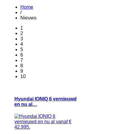
Home
/
Nieuws
1
2
3
4
5
6
7
8
9
10
Hyundai IONIQ 6 vernieuwd
en nu al…