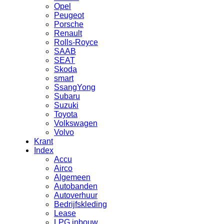
Opel
Peugeot
Porsche
Renault
Rolls-Royce
SAAB
SEAT
Skoda
smart
SsangYong
Subaru
Suzuki
Toyota
Volkswagen
Volvo
Krant
Index
Accu
Airco
Algemeen
Autobanden
Autoverhuur
Bedrijfskleding
Lease
LPG inbouw