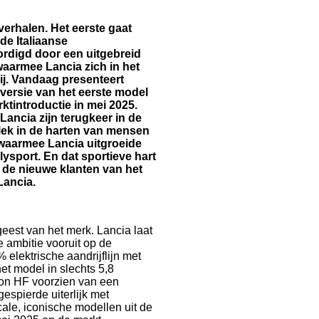
verhalen. Het eerste gaat
e Italiaanse
rdigd door een uitgebreid
aarmee Lancia zich in het
 bij. Vandaag presenteert
versie van het eerste model
ktintroductie in mei 2025.
ancia zijn terugkeer in de
plek in de harten van mensen
 waarmee Lancia uitgroeide
lysport. En dat sportieve hart
 de nieuwe klanten van het
Lancia.
eest van het merk. Lancia laat
e ambitie vooruit op de
lektrische aandrijflijn met
t model in slechts 5,8
ilon HF voorzien van een
gespierde uiterlijk met
cale, iconische modellen uit de