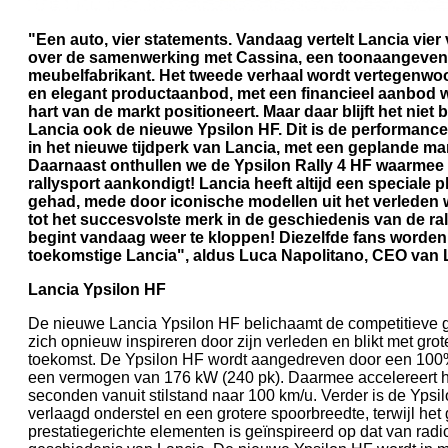
"Een auto, vier statements. Vandaag vertelt Lancia vier 
over de samenwerking met Cassina, een toonaangevend
meubelfabrikant. Het tweede verhaal wordt vertegenwoo
en elegant productaanbod, met een financieel aanbod w
hart van de markt positioneert. Maar daar blijft het niet
Lancia ook de nieuwe Ypsilon HF. Dit is de performance
in het nieuwe tijdperk van Lancia, met een geplande mar
Daarnaast onthullen we de Ypsilon Rally 4 HF waarmee L
rallysport aankondigt! Lancia heeft altijd een speciale 
gehad, mede door iconische modellen uit het verleden
tot het succesvolste merk in de geschiedenis van de ral
begint vandaag weer te kloppen! Diezelfde fans worden
toekomstige Lancia", aldus Luca Napolitano, CEO van 
Lancia Ypsilon HF
De nieuwe Lancia Ypsilon HF belichaamt de competitieve g
zich opnieuw inspireren door zijn verleden en blikt met grot
toekomst. De Ypsilon HF wordt aangedreven door een 100% e
een vermogen van 176 kW (240 pk). Daarmee accelereert he
seconden vanuit stilstand naar 100 km/u. Verder is de Yps
verlaagd onderstel en een grotere spoorbreedte, terwijl het 
prestatiegerichte elementen is geïnspireerd op dat van radi