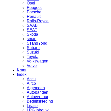
Opel
Peugeot
Porsche
Renault
Rolls-Royce
SAAB
SEAT
Skoda
smart
SsangYong
Subaru
Suzuki
Toyota
Volkswagen
Volvo
Krant
Index
Accu
Airco
Algemeen
Autobanden
Autoverhuur
Bedrijfskleding
Lease
LPG inbouw