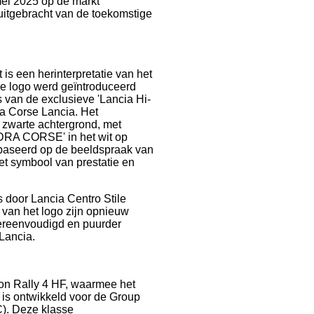
ei 2025 op de markt
uitgebracht van de toekomstige
is een herinterpretatie van het
ke logo werd geïntroduceerd
 van de exclusieve 'Lancia Hi-
ra Corse Lancia. Het
n zwarte achtergrond, met
ADRA CORSE' in het wit op
ebaseerd op de beeldspraak van
 het symbool van prestatie en
is door Lancia Centro Stile
 van het logo zijn opnieuw
vereenvoudigd en puurder
Lancia.
lon Rally 4 HF, waarmee het
e is ontwikkeld voor de Group
). Deze klasse