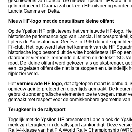
geschiedenis van Lancia. De nieuwe Ypsilon HF wordt in m
geïntroduceerd. Daarna zal ook een HF-uitvoering worden 
Lancia Gamma en Delta.
Nieuw HF-logo met de onstuitbare kleine olifant
Op de Ypsilon HF prijkt tevens het vernieuwde HF-logo. Het 
historische performancelogo van Lancia. Het oorspronkelij
tijdens de Autosalon van Genève in 1960 door de oprichters
Fi'-club. Het logo werd later het kenmerk van de HF Squad
historische logo bestond uit de witte hoofdletters HF op ee
daaronder vier rode, rennende olifanten en de tekst 'SQU
rood. De kleine olifant werd gekozen als geluksbrenger, g
een losgelaten olifant die niet is te stoppen en uiteindelijk
rijplezier werd.
Het
vernieuwde HF-logo
, dat afgelopen maart is onthuld, 
opnieuw geïnterpreteerd en eigentijds gemaakt. De kleuren
gebruikt zonder grafische elementen toe te voegen, maar 
gemaakt met respect voor de onmiskenbare geometrie van 
Terugkeer in de rallysport
Tegelijk met de Ypsilon HF presenteert Lancia ook de Ypsi
merk zijn terugkeer in de rallysport aankondigt. Deze versi
Rally4-klasse van het FIA World Rally Championship (WRC