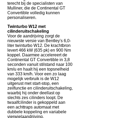
terecht bij de specialisten van
Mulliner, die de Continental GT
Convertible volledig kunnen
personaliseren.
Twinturbo W12 met
cilinderuitschakeling
Voor de aandrijving zorgt de
nieuwste versie van Bentley's 6,0-
liter twinturbo W12. De krachtbron
levert 466 kW (635 pk) en 900 Nm
koppel. Daarmee accelereert de
Continental GT Convertible in 3,8
seconden vanuit stilstand naar 100
km/u en haalt hij een topsnelheid
van 333 km/h. Voor een zo laag
mogelijk verbruik is de W12
uitgerust met start-stop, een
zeilfunctie en cilinderuitschakeling,
waarbij hij onder deellast op
slechts zes cilinders loopt. De
twaalfcilinder is gekoppeld aan
een achttraps automaat met
dubbele koppeling en variabele
vierwielaandrijving.