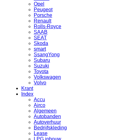
Opel
Peugeot
Porsche
Renault
Rolls-Royce
SAAB
SEAT
Skoda
smart
SsangYong
Subaru
Suzuki
Toyota
Volkswagen
Volvo
Krant
Index
Accu
Airco
Algemeen
Autobanden
Autoverhuur
Bedrijfskleding
Lease
LPG inbouw