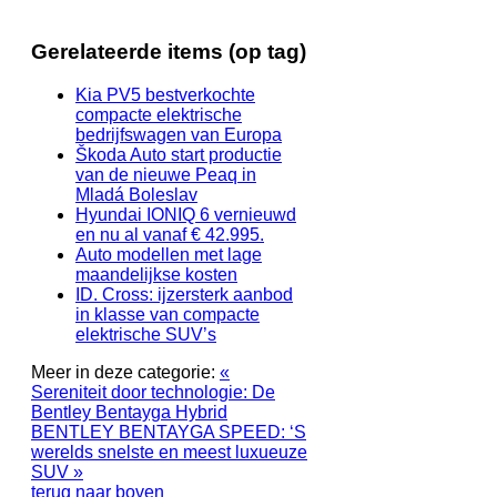
Gerelateerde items (op tag)
Kia PV5 bestverkochte
compacte elektrische
bedrijfswagen van Europa
Škoda Auto start productie
van de nieuwe Peaq in
Mladá Boleslav
Hyundai IONIQ 6 vernieuwd
en nu al vanaf € 42.995.
Auto modellen met lage
maandelijkse kosten
ID. Cross: ijzersterk aanbod
in klasse van compacte
elektrische SUV’s
Meer in deze categorie:
«
Sereniteit door technologie: De
Bentley Bentayga Hybrid
BENTLEY BENTAYGA SPEED: ‘S
werelds snelste en meest luxueuze
SUV »
terug naar boven