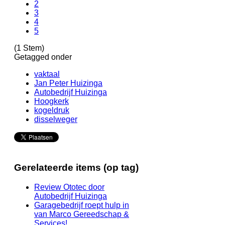
2
3
4
5
(1 Stem)
Getagged onder
vaktaal
Jan Peter Huizinga
Autobedrijf Huizinga
Hoogkerk
kogeldruk
disselweger
Gerelateerde items (op tag)
Review Ototec door
Autobedrijf Huizinga
Garagebedrijf roept hulp in
van Marco Gereedschap &
Services!