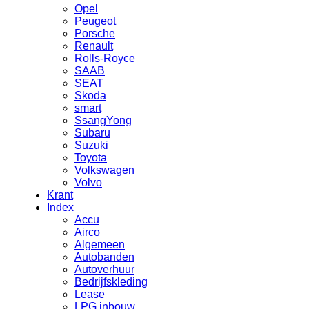
Opel
Peugeot
Porsche
Renault
Rolls-Royce
SAAB
SEAT
Skoda
smart
SsangYong
Subaru
Suzuki
Toyota
Volkswagen
Volvo
Krant
Index
Accu
Airco
Algemeen
Autobanden
Autoverhuur
Bedrijfskleding
Lease
LPG inbouw