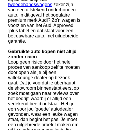
tweedehandswagens
zeker zijn
van een uitstekend onderhouden
auto, in dit geval het populaire
premium merk Audi? Zo'n wagen is
voorzien van het Audi Approved
:plus label en dat staat voor een
betrouwbare auto, met uitgebreide
garantie.
Gebruikte auto kopen niet altijd
zonder risico
Loop geen risico door het hele
proces van aankoop zelf te moeten
doorlopen als je bij een
willekeurige dealer op bezoek
gaat. Dat je voordat je überhaupt
de showroom binnenstapt eerst op
zoek moet gaan naar reviews over
het bedrijf, waarbij er altijd een
vertekend beeld ontstaat. Heb je
een voor jou 'goede' autodealer
gevonden, waar een leuke wagen
staat, dan begint het pas. Je moet
een uitgebreide proefrit maken om
uit te vinden waar nou toch die