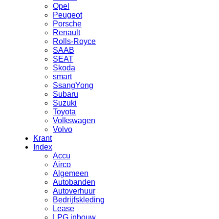
Opel
Peugeot
Porsche
Renault
Rolls-Royce
SAAB
SEAT
Skoda
smart
SsangYong
Subaru
Suzuki
Toyota
Volkswagen
Volvo
Krant
Index
Accu
Airco
Algemeen
Autobanden
Autoverhuur
Bedrijfskleding
Lease
LPG inbouw