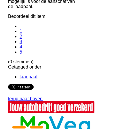
mogelijk is voor de aanschaf van
de laadpaal.
Beoordeel dit item
1
2
3
4
5
(0 stemmen)
Getagged onder
laadpaal
terug naar boven