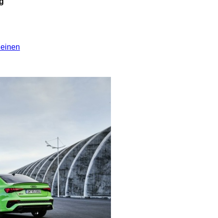
ag
leinen