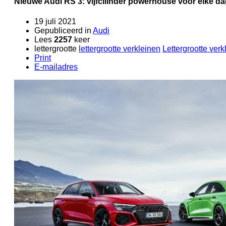
Nieuwe Audi RS 3: vijfcilinder powerhouse voor elke d
19 juli 2021
Gepubliceerd in
Audi
Lees
2257
keer
lettergrootte
lettergrootte verkleinen
Lettergrootte verk
Print
E-mailadres