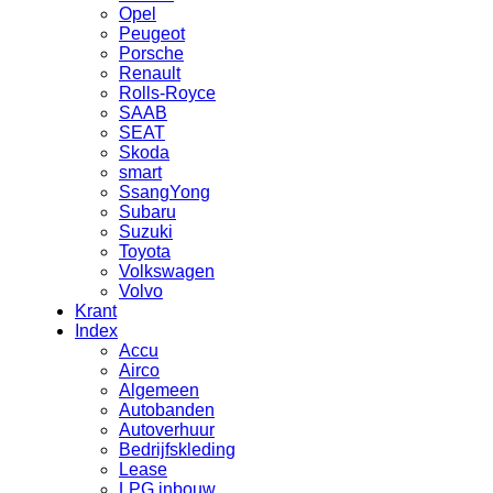
Opel
Peugeot
Porsche
Renault
Rolls-Royce
SAAB
SEAT
Skoda
smart
SsangYong
Subaru
Suzuki
Toyota
Volkswagen
Volvo
Krant
Index
Accu
Airco
Algemeen
Autobanden
Autoverhuur
Bedrijfskleding
Lease
LPG inbouw