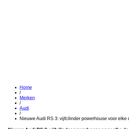
Home
/
Merken
/
Audi
/
Nieuwe Audi RS 3: vijfcilinder powerhouse voor elke