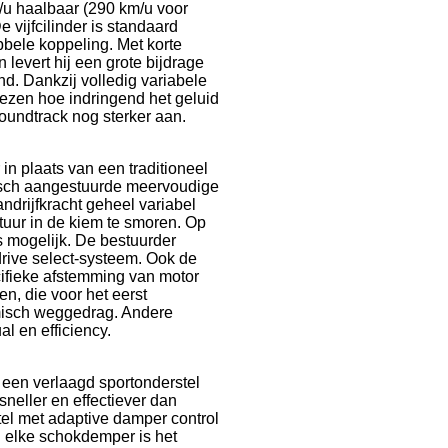
/u haalbaar (290 km/u voor
vijfcilinder is standaard
bele koppeling. Met korte
levert hij een grote bijdrage
und. Dankzij volledig variabele
kiezen hoe indringend het geluid
 soundtrack nog sterker aan.
in plaats van een traditioneel
onisch aangestuurde meervoudige
ndrijfkracht geheel variabel
tuur in de kiem te smoren. Op
ts mogelijk. De bestuurder
rive select-systeem. Ook de
ifieke afstemming van motor
n, die voor het eerst
amisch weggedrag. Andere
al en efficiency.
een verlaagd sportonderstel
eller en effectiever dan
stel met adaptive damper control
n elke schokdemper is het