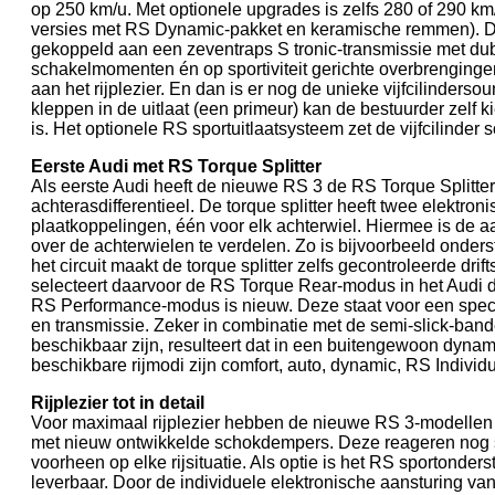
op 250 km/u. Met optionele upgrades is zelfs 280 of 290 km
versies met RS Dynamic-pakket en keramische remmen). De 
gekoppeld aan een zeventraps S tronic-transmissie met dub
schakelmomenten én op sportiviteit gerichte overbrengingen 
aan het rijplezier. En dan is er nog de unieke vijfcilinderso
kleppen in de uitlaat (een primeur) kan de bestuurder zelf 
is. Het optionele RS sportuitlaatsysteem zet de vijfcilinder
Eerste Audi met RS Torque Splitter
Als eerste Audi heeft de nieuwe RS 3 de RS Torque Splitter 
achterasdifferentieel. De torque splitter heeft twee elektr
plaatkoppelingen, één voor elk achterwiel. Hiermee is de aa
over de achterwielen te verdelen. Zo is bijvoorbeeld onders
het circuit maakt de torque splitter zelfs gecontroleerde drif
selecteert daarvoor de RS Torque Rear-modus in het Audi d
RS Performance-modus is nieuw. Deze staat voor een spec
en transmissie. Zeker in combinatie met de semi-slick-bande
beschikbaar zijn, resulteert dat in een buitengewoon dyn
beschikbare rijmodi zijn comfort, auto, dynamic, RS Individu
Rijplezier tot in detail
Voor maximaal rijplezier hebben de nieuwe RS 3-modellen 
met nieuw ontwikkelde schokdempers. Deze reageren nog sn
voorheen op elke rijsituatie. Als optie is het RS sportonder
leverbaar. Door de individuele elektronische aansturing va