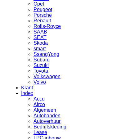
Opel
Peugeot
Porsche
Renault
Rolls-Royce
SAAB
SEAT
Skoda
smart
SsangYong
Subaru
Suzuki
Toyota
Volkswagen
Volvo
Krant
Index
Accu
Airco
Algemeen
Autobanden
Autoverhuur
Bedrijfskleding
Lease
LPG inbouw