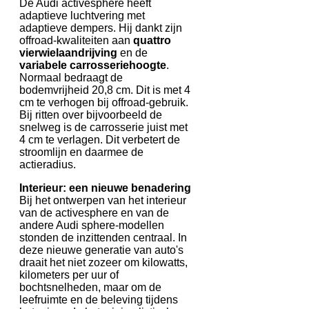
De Audi activesphere heeft
adaptieve luchtvering met
adaptieve dempers. Hij dankt zijn
offroad-kwaliteiten aan
quattro
vierwielaandrijving
en de
variabele carrosseriehoogte
.
Normaal bedraagt de
bodemvrijheid 20,8 cm. Dit is met 4
cm te verhogen bij offroad-gebruik.
Bij ritten over bijvoorbeeld de
snelweg is de carrosserie juist met
4 cm te verlagen. Dit verbetert de
stroomlijn en daarmee de
actieradius.
Interieur: een nieuwe benadering
Bij het ontwerpen van het interieur
van de activesphere en van de
andere Audi sphere-modellen
stonden de inzittenden centraal. In
deze nieuwe generatie van auto's
draait het niet zozeer om kilowatts,
kilometers per uur of
bochtsnelheden, maar om de
leefruimte en de beleving tijdens