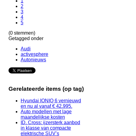
1
2
3
4
5
(0 stemmen)
Getagged onder
Audi
activesphere
Autonieuws
Gerelateerde items (op tag)
Hyundai IONIQ 6 vernieuwd
en nu al vanaf € 42.995.
Auto modellen met lage
maandelijkse kosten
ID. Cross: ijzersterk aanbod
in klasse van compacte
elektrische SUV’s