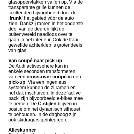
glasoppervlakken vallen op. Via de
transparante grille kunnen de
inzittenden bijvoorbeeld door de
'frunk'
het gebied vóór de auto
zien. Dankzij ramen in het onderste
deel van de deuren lijkt de
buitenwereld naadloos over te
gaan in het interieur. Ook de fraai
gewelfde achterklep is grotendeels
van glas.
Van coupé naar pick-up
De Audi activesphere kan in
enkele seconden transformeren
van een
cross-over coupé
in een
pick-up
. Via een ingenieus
systeem kunnen de zijramen en
het dak inschuiven. In deze 'active
back' zijn bijvoorbeeld e-bikes mee
te nemen. De
C-stijlen
blijven in
positie om het dynamisch silhouet
te behouden. In de dagboog zijn
ook skidragers geïntegreerd.
Alleskunner