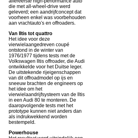
allereerste high-performance auto
die met all-wheel-drive werd
geleverd; een aandrijfconcept dat
voorheen enkel was voorbehouden
aan vrachtauto's en offroaders.
Van Iltis tot quattro
Het idee voor deze
vierwielaangedreven coupé
ontstond in de winter van
1976/1977 tijdens tests met de
Volkswagen Iltis offroader, die Audi
ontwikkelde voor het Duitse leger.
De uitstekende rijeigenschappen
van dit offroadmodel op ijs en
sneeuw brachten de engineers op
het idee om het
vierwielaandrijfsysteem van de Iltis
in een Audi 80 te monteren. De
daaropvolgende tests met het
prototype kunnen niet anders dan
als indrukwekkend worden
bestempeld.
Powerhouse