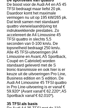
De sportiviteit van quattro
De boost voor de Audi A4 en A5 45
TFSI bedraagt maar liefst 20 pk.
Daardoor komt het maximale
vermogen nu uit op 195 kW/265 pk.
Dat leidt samen met standaard
quattro vierwielaandrijving tot
indrukwekkende prestaties. Zo
accelereert de A4 Limousine 45
TFSI quattro in slechts 5,5
seconden van 0-100 km/u. De
topsnelheid bedraagt 250 km/u.
Alle 45 TFSI-uitvoeringen (A4
Limousine en Avant, A5 Sportback,
Coupé en Cabriolet) worden
standaard geleverd met de S
tronic-transmissie en ook hier is er
keuze uit de uitvoeringen Pro Line,
Business edition en S edition. De
Audi A4 Limousine 45 TFSI quattro
in Pro Line-uitvoering is er vanaf €
59.920* (Avant vanaf € 62.220*; A5
Sportback vanaf € 62.010*).
35 TFSI als basis