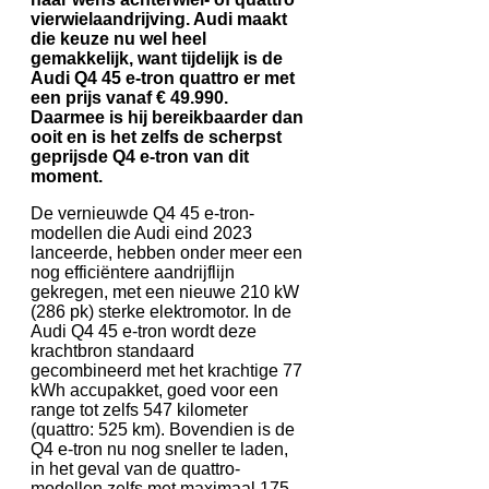
vierwielaandrijving. Audi maakt
die keuze nu wel heel
gemakkelijk, want tijdelijk is de
Audi Q4 45 e-tron quattro er met
een prijs vanaf € 49.990.
Daarmee is hij bereikbaarder dan
ooit en is het zelfs de scherpst
geprijsde Q4 e-tron van dit
moment.
De vernieuwde Q4 45 e-tron-
modellen die Audi eind 2023
lanceerde, hebben onder meer een
nog efficiëntere aandrijflijn
gekregen, met een nieuwe 210 kW
(286 pk) sterke elektromotor. In de
Audi Q4 45 e-tron wordt deze
krachtbron standaard
gecombineerd met het krachtige 77
kWh accupakket, goed voor een
range tot zelfs 547 kilometer
(quattro: 525 km). Bovendien is de
Q4 e-tron nu nog sneller te laden,
in het geval van de quattro-
modellen zelfs met maximaal 175