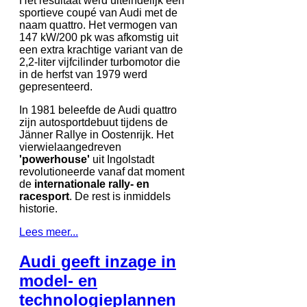
Het resultaat werd uiteindelijk een
sportieve coupé van Audi met de
naam quattro. Het vermogen van
147 kW/200 pk was afkomstig uit
een extra krachtige variant van de
2,2-liter vijfcilinder turbomotor die
in de herfst van 1979 werd
gepresenteerd.
In 1981 beleefde de Audi quattro
zijn autosportdebuut tijdens de
Jänner Rallye in Oostenrijk. Het
vierwielaangedreven
'powerhouse'
uit Ingolstadt
revolutioneerde vanaf dat moment
de
internationale rally- en
racesport
. De rest is inmiddels
historie.
Lees meer...
Audi geeft inzage in
model- en
technologieplannen