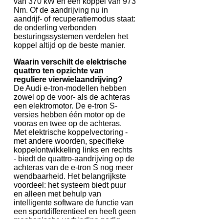
van 370 kW en een koppel van 973
Nm. Of de aandrijving nu in
aandrijf- of recuperatiemodus staat:
de onderling verbonden
besturingssystemen verdelen het
koppel altijd op de beste manier.
Waarin verschilt de elektrische
quattro ten opzichte van
reguliere vierwielaandrijving?
De Audi e-tron-modellen hebben
zowel op de voor- als de achteras
een elektromotor. De e-tron S-
versies hebben één motor op de
vooras en twee op de achteras.
Met elektrische koppelvectoring -
met andere woorden, specifieke
koppelontwikkeling links en rechts
- biedt de quattro-aandrijving op de
achteras van de e-tron S nog meer
wendbaarheid. Het belangrijkste
voordeel: het systeem biedt puur
en alleen met behulp van
intelligente software de functie van
een sportdifferentieel en heeft geen