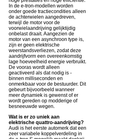
hoge prestaties en hoge efficiëntie.
In de e-tron-modellen worden
onder goede tractiecondities alleen
de achterwielen aangedreven,
terwijl de motor voor de
voorwielaandrijving gelijktijdig
onbelast draait. Aangezien de
motor van een asynchroon type is,
zijn er geen elektrische
weerstandsverliezen, zodat deze
aandrijfvorm een ​​overeenkomstig
lage hoeveelheid energie verbruikt.
De vooras wordt alleen
geactiveerd als dat nodig is -
binnen milliseconden en
onmerkbaar voor de bestuurder. Dit
gebeurt bijvoorbeeld wanneer
meer dynamiek is gewenst of er
wordt gereden op modderige of
besneeuwde wegen.
Wat is er zo uniek aan
elektrische quattro-aandrijving?
Audi is het eerste automerk dat een
zeer variabele koppelverdeling in