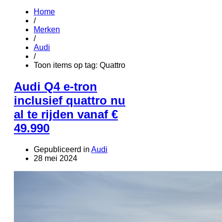
Home
/
Merken
/
Audi
/
Toon items op tag: Quattro
Audi Q4 e-tron
inclusief quattro nu
al te rijden vanaf €
49.990
Gepubliceerd in
Audi
28 mei 2024