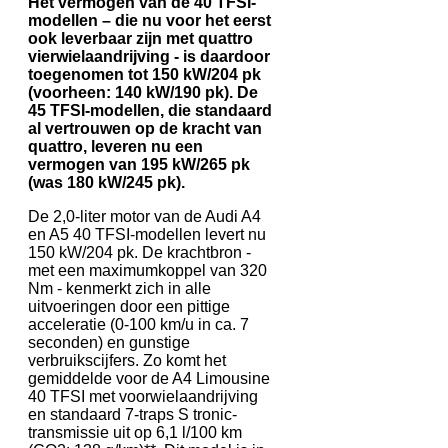
Het vermogen van de 40 TFSI-
modellen – die nu voor het eerst
ook leverbaar zijn met quattro
vierwielaandrijving - is daardoor
toegenomen tot 150 kW/204 pk
(voorheen: 140 kW/190 pk). De
45 TFSI-modellen, die standaard
al vertrouwen op de kracht van
quattro, leveren nu een
vermogen van 195 kW/265 pk
(was 180 kW/245 pk).
De 2,0-liter motor van de Audi A4
en A5 40 TFSI-modellen levert nu
150 kW/204 pk. De krachtbron -
met een maximumkoppel van 320
Nm - kenmerkt zich in alle
uitvoeringen door een pittige
acceleratie (0-100 km/u in ca. 7
seconden) en gunstige
verbruikscijfers. Zo komt het
gemiddelde voor de A4 Limousine
40 TFSI met voorwielaandrijving
en standaard 7-traps S tronic-
transmissie uit op 6,1 l/100 km