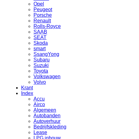
Opel
Peugeot
Porsche
Renault
Rolls-Royce
SAAB
SEAT
Skoda
smart
SsangYong
Subaru
Suzuki
Toyota
Volkswagen
Volvo
Krant
Index
Accu
Airco
Algemeen
Autobanden
Autoverhuur
Bedrijfskleding
Lease
LPG inbouw