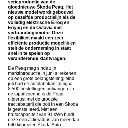
serieproductie van de
gloednieuwe Škoda Peaq. Het
nieuwe model wordt gebouwd
op dezelfde productielijn als de
volledig elektrische Elroq en
Enyaq en de Octavia met
verbrandingsmotor. Deze
flexibiliteit maakt een zeer
efficiënte productie mogelijk en
stelt de onderneming in staat
snel in te spelen op
veranderende klantvragen.
De Peaq mag sinds zijn
marktintroductie in juni al rekenen
op een grote belangstelling; eind
juli had de autofabrikant al bijna
8.500 bestellingen ontvangen. In
de topuitvoering is de Peaq
uitgerust met de grootste
tractiebatterij die ooit in een Škoda
is geïnstalleerd. Met een
brutocapaciteit van 91 kWh biedt
deze een actieradius van meer dan
640 kilometer. Škoda Auto