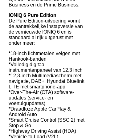
Business en de Prime Business.
IONIQ 6 Pure Edition
De Pure Edition-uitvoering vormt
de aantrekkelijke instapversie van
de vernieuwde IONIQ 6 en is
standaard al rijk uitgerust met
onder meer:
*
18-inch lichtmetalen velgen met
Hankook-banden
*
Volledig digitaal
instrumentenpaneel van 12,3 inch
*
12,3-inch Multimediascherm met
navigatie, DAB+, Hyundai Bluelink
LITE met smartphone-app
*
Over-The-Air (OTA) software-
updates (service- en
voertuigupdates)
*
Draadloze Apple CarPlay &
Android Auto
*
Smart Cruise Control (SSC 2) met
Stop & Go
*
Highway Driving Assist (HDA)
*
Vehicle-to-Load (V2L) –