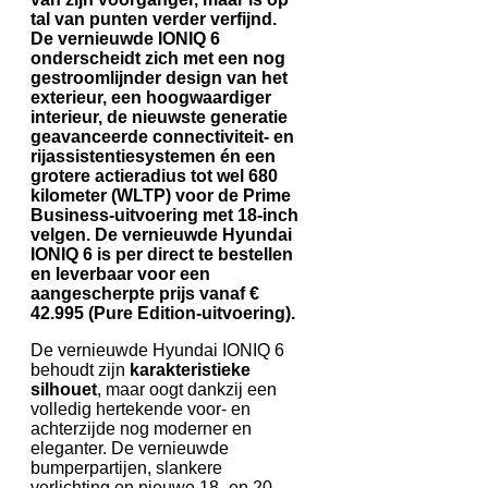
tal van punten verder verfijnd.
De vernieuwde IONIQ 6
onderscheidt zich met een nog
gestroomlijnder design van het
exterieur, een hoogwaardiger
interieur, de nieuwste generatie
geavanceerde connectiviteit- en
rijassistentiesystemen én een
grotere actieradius tot wel 680
kilometer (WLTP) voor de Prime
Business-uitvoering met 18-inch
velgen. De vernieuwde Hyundai
IONIQ 6 is per direct te bestellen
en leverbaar voor een
aangescherpte prijs vanaf €
42.995 (Pure Edition-uitvoering).
De vernieuwde Hyundai IONIQ 6
behoudt zijn
karakteristieke
silhouet
, maar oogt dankzij een
volledig hertekende voor- en
achterzijde nog moderner en
eleganter. De vernieuwde
bumperpartijen, slankere
verlichting en nieuwe 18- en 20-