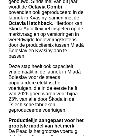
gebouwd. Sinds mei van dit jaar
wordt de
Octavia Combi
bovendien ook geproduceerd in de
fabriek in Kvasiny, samen met de
Octavia Hatchback
. Hierdoor kan
Škoda Auto flexibel inspelen op de
marktvraag en op verstoringen in
wereldwijde toeleveringsketens
door de productiemix tussen Mladá
Boleslav en Kvasiny aan te
passen.
Deze stap heeft ook capaciteit
vrijgemaakt in de fabriek in Mladá
Boleslav voor de steeds
populairdere elektrische
voertuigen, die in de eerste helft
van 2026 goed waren voor bijna
23% van alle door Škoda in de
Tsjechische fabrieken
geproduceerde voertuigen.
Productielijn aangepast voor het
grootste model van het merk
De Peaq is het grootste voertuig