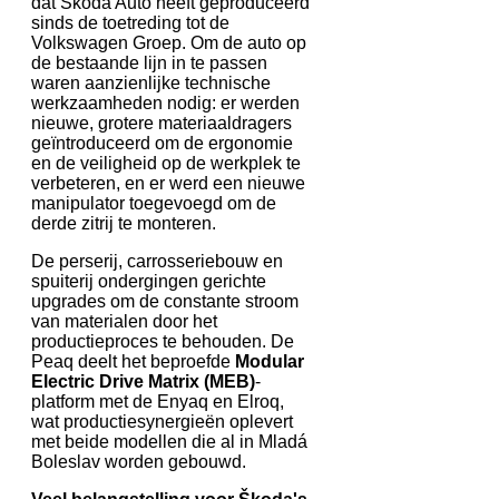
dat Škoda Auto heeft geproduceerd
sinds de toetreding tot de
Volkswagen Groep. Om de auto op
de bestaande lijn in te passen
waren aanzienlijke technische
werkzaamheden nodig: er werden
nieuwe, grotere materiaaldragers
geïntroduceerd om de ergonomie
en de veiligheid op de werkplek te
verbeteren, en er werd een nieuwe
manipulator toegevoegd om de
derde zitrij te monteren.
De perserij, carrosseriebouw en
spuiterij ondergingen gerichte
upgrades om de constante stroom
van materialen door het
productieproces te behouden. De
Peaq deelt het beproefde
Modular
Electric Drive Matrix (MEB)
-
platform met de Enyaq en Elroq,
wat productiesynergieën oplevert
met beide modellen die al in Mladá
Boleslav worden gebouwd.