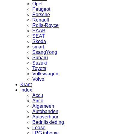
Opel
Peugeot
Porsche
Renault
Rolls-Royce
SAAB
SEAT
Skoda
smart
SsangYong
Subaru
Suzuki
Toyota
Volkswagen
Volvo
Krant
Index
Accu
Airco
Algemeen
Autobanden
Autoverhuur
Bedrijfskleding
Lease
LPG inbouw