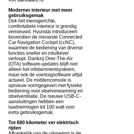
Moderner interieur met meer
gebruiksgemak
Ook het mensgerichte,
comfortabele interieur is grondig
vernieuwd. Hyundai introduceert
bovendien de nieuwste Connected
Car Navigation Cockpit (ccNC),
waarmee de bediening van diverse
functies sneller en intuïtiever
verloopt. Dankzij Over-The-Air
(OTA) software-updates blijft niet
alleen het infotainmentsysteem,
maar ook de voertuigsoftware altijd
actueel. De middenconsole is
opnieuw vormgegeven met fysieke
bediening voor stoelverwarming en
stoelventilatie. De nieuwe USB-C-
aansluitingen hebben een
laadvermogen tot 100 watt voor
extra gebruiksgemak.
Tot 680 kilometer ver elektrisch
rijden
Afhankelijk van de uitvoering is de