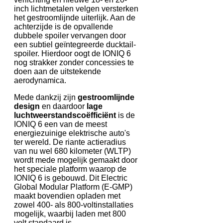
inch lichtmetalen velgen versterken
het gestroomlijnde uiterlijk. Aan de
achterzijde is de opvallende
dubbele spoiler vervangen door
een subtiel geïntegreerde ducktail-
spoiler. Hierdoor oogt de IONIQ 6
nog strakker zonder concessies te
doen aan de uitstekende
aerodynamica.
Mede dankzij zijn
gestroomlijnde
design
en daardoor
lage
luchtweerstandscoëfficiënt
is de
IONIQ 6 een van de meest
energiezuinige elektrische auto's
ter wereld. De riante actieradius
van nu wel 680 kilometer (WLTP)
wordt mede mogelijk gemaakt door
het speciale platform waarop de
IONIQ 6 is gebouwd. Dit Electric
Global Modular Platform (E-GMP)
maakt bovendien opladen met
zowel 400- als 800-voltinstallaties
mogelijk, waarbij laden met 800
volt standaard is.