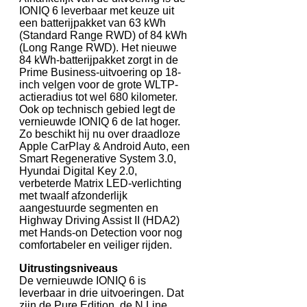
IONIQ 6 leverbaar met keuze uit
een batterijpakket van 63 kWh
(Standard Range RWD) of 84 kWh
(Long Range RWD). Het nieuwe
84 kWh-batterijpakket zorgt in de
Prime Business-uitvoering op 18-
inch velgen voor de grote WLTP-
actieradius tot wel 680 kilometer.
Ook op technisch gebied legt de
vernieuwde IONIQ 6 de lat hoger.
Zo beschikt hij nu over draadloze
Apple CarPlay & Android Auto, een
Smart Regenerative System 3.0,
Hyundai Digital Key 2.0,
verbeterde Matrix LED-verlichting
met twaalf afzonderlijk
aangestuurde segmenten en
Highway Driving Assist II (HDA2)
met Hands-on Detection voor nog
comfortabeler en veiliger rijden.
Uitrustingsniveaus
De vernieuwde IONIQ 6 is
leverbaar in drie uitvoeringen. Dat
zijn de Pure Edition, de N Line