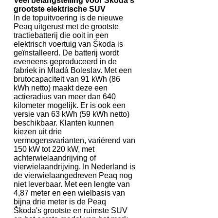
Veel belangstelling voor Škoda's
grootste elektrische SUV
In de topuitvoering is de nieuwe
Peaq uitgerust met de grootste
tractiebatterij die ooit in een
elektrisch voertuig van Škoda is
geïnstalleerd. De batterij wordt
eveneens geproduceerd in de
fabriek in Mladá Boleslav. Met een
brutocapaciteit van 91 kWh (86
kWh netto) maakt deze een
actieradius van meer dan 640
kilometer mogelijk. Er is ook een
versie van 63 kWh (59 kWh netto)
beschikbaar. Klanten kunnen
kiezen uit drie
vermogensvarianten, variërend van
150 kW tot 220 kW, met
achterwielaandrijving of
vierwielaandrijving. In Nederland is
de vierwielaangedreven Peaq nog
niet leverbaar. Met een lengte van
4,87 meter en een wielbasis van
bijna drie meter is de Peaq
Škoda's grootste en ruimste SUV