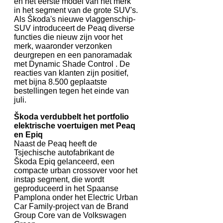
en het eerste model van het merk
in het segment van de grote SUV's.
Als Škoda's nieuwe vlaggenschip-
SUV introduceert de Peaq diverse
functies die nieuw zijn voor het
merk, waaronder verzonken
deurgrepen en een panoramadak
met Dynamic Shade Control . De
reacties van klanten zijn positief,
met bijna 8.500 geplaatste
bestellingen tegen het einde van
juli.
Škoda verdubbelt het portfolio
elektrische voertuigen met Peaq
en Epiq
Naast de Peaq heeft de
Tsjechische autofabrikant de
Škoda Epiq gelanceerd, een
compacte urban crossover voor het
instap segment, die wordt
geproduceerd in het Spaanse
Pamplona onder het Electric Urban
Car Family-project van de Brand
Group Core van de Volkswagen