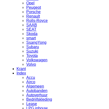
Opel
Peugeot
Porsche
Renault
Rolls-Royce
SAAB
SEAT
Skoda
smart
SsangYong
Subaru
Suzuki
Toyota
Volkswagen
Volvo
Krant
Index
Accu
Airco
Algemeen
Autobanden
Autoverhuur
Bedrijfskleding
Lease
LPG inbouw