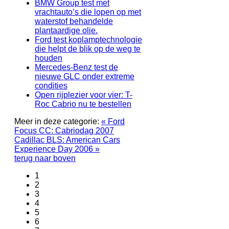
BMW Group test met
vrachtauto’s die lopen op met
waterstof behandelde
plantaardige olie.
Ford test koplamptechnologie
die helpt de blik op de weg te
houden
Mercedes-Benz test de
nieuwe GLC onder extreme
condities
Open rijplezier voor vier: T-
Roc Cabrio nu te bestellen
Meer in deze categorie:
« Ford
Focus CC: Cabriodag 2007
Cadillac BLS: American Cars
Experience Day 2006 »
terug naar boven
1
2
3
4
5
6