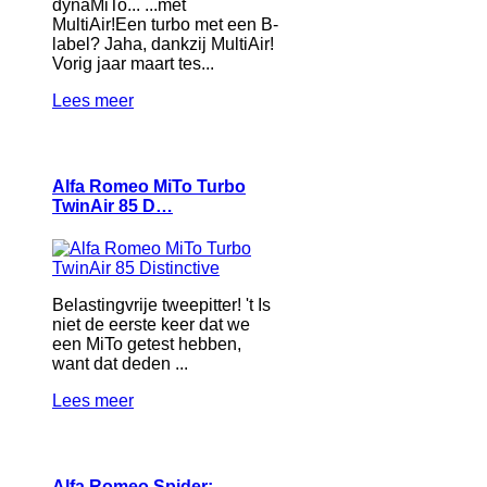
dynaMiTo... ...mét
MultiAir!Een turbo met een B-
label? Jaha, dankzij MultiAir!
Vorig jaar maart tes...
Lees meer
Alfa Romeo MiTo Turbo
TwinAir 85 D…
Belastingvrije tweepitter! 't Is
niet de eerste keer dat we
een MiTo getest hebben,
want dat deden ...
Lees meer
Alfa Romeo Spider: