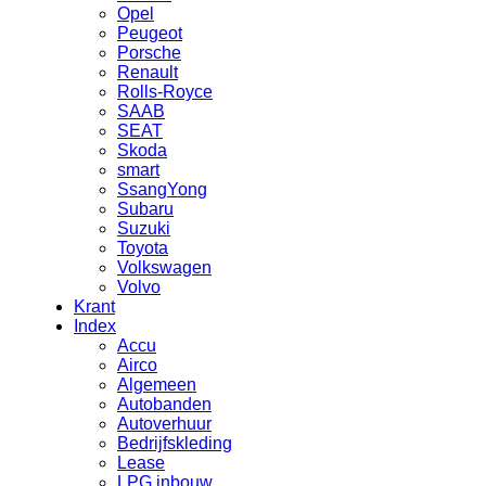
Opel
Peugeot
Porsche
Renault
Rolls-Royce
SAAB
SEAT
Skoda
smart
SsangYong
Subaru
Suzuki
Toyota
Volkswagen
Volvo
Krant
Index
Accu
Airco
Algemeen
Autobanden
Autoverhuur
Bedrijfskleding
Lease
LPG inbouw