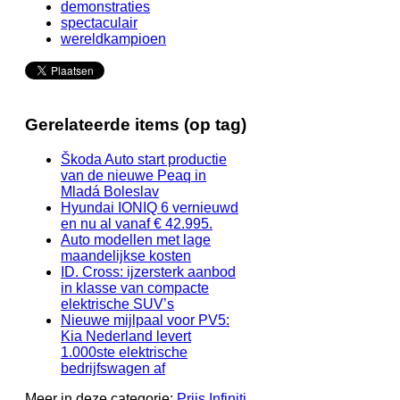
demonstraties
spectaculair
wereldkampioen
Gerelateerde items (op tag)
Škoda Auto start productie
van de nieuwe Peaq in
Mladá Boleslav
Hyundai IONIQ 6 vernieuwd
en nu al vanaf € 42.995.
Auto modellen met lage
maandelijkse kosten
ID. Cross: ijzersterk aanbod
in klasse van compacte
elektrische SUV’s
Nieuwe mijlpaal voor PV5:
Kia Nederland levert
1.000ste elektrische
bedrijfswagen af
Meer in deze categorie:
Prijs Infiniti