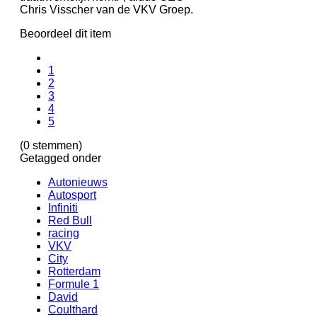
Chris Visscher van de VKV Groep.
Beoordeel dit item
1
2
3
4
5
(0 stemmen)
Getagged onder
Autonieuws
Autosport
Infiniti
Red Bull
racing
VKV
City
Rotterdam
Formule 1
David
Coulthard