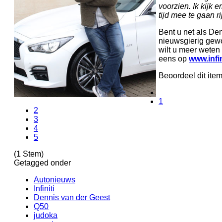
voorzien. Ik kijk 
tijd mee te gaan ri
Bent u net als De
nieuwsgierig gewo
wilt u meer weten 
eens op
www.infin
Beoordeel dit ite
1
2
3
4
5
(1 Stem)
Getagged onder
Autonieuws
Infiniti
Dennis van der Geest
Q50
judoka