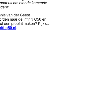
ernaar uit om hier de komende
jden!
”
nnis van der Geest
rden naar de Infiniti Q50 en
of een proefrit maken? Kijk dan
iti-q50.nl
.
m