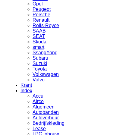
Opel
Peugeot
Porsche
Renault
Rolls-Royce
SAAB
SEAT
Skoda
smart
SsangYong
Subaru
Suzuki
Toyota
Volkswagen
Volvo
Krant
Index
Accu
Airco
Algemeen
Autobanden
Autoverhuur
Bedrijfskleding
Lease
LPG inbouw