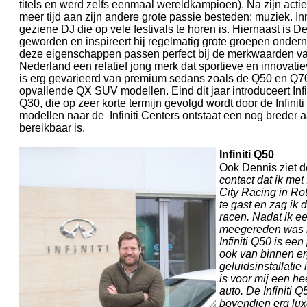
titels en werd zelfs eenmaal wereldkampioen). Na zijn actie
meer tijd aan zijn andere grote passie besteden: muziek. In
geziene DJ die op vele festivals te horen is. Hiernaast is 
geworden en inspireert hij regelmatig grote groepen onderne
deze eigenschappen passen perfect bij de merkwaarden van Inf
Nederland een relatief jong merk dat sportieve en innovati
is erg gevarieerd van premium sedans zoals de Q50 en Q70
opvallende QX SUV modellen. Eind dit jaar introduceert Infin
Q30, die op zeer korte termijn gevolgd wordt door de Infini
modellen naar de Infiniti Centers ontstaat een nog breder
bereikbaar is.
Infiniti Q50
Ook Dennis ziet de
contact dat ik met
City Racing in Rot
te gast en zag ik de
racen. Nadat ik e
meegereden was m
Infiniti Q50 is een
ook van binnen er
geluidsinstallatie
is voor mij een he
auto. De Infiniti 
bovendien erg lu