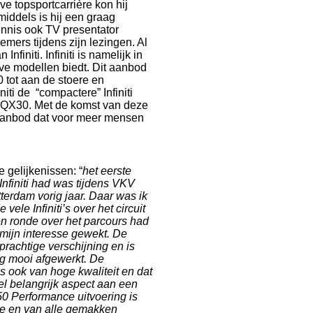
ve topsportcarrière kon hij
middels is hij een graag
Dennis ook TV presentator
mers tijdens zijn lezingen. Al
initi. Infiniti is namelijk in
eve modellen biedt. Dit aanbod
 tot aan de stoere en
iti de “compactere” Infiniti
ti QX30. Met de komst van deze
 aanbod dat voor meer mensen
 gelijkenissen: “
het eerste
 Infiniti had was tijdens VKV
terdam vorig jaar. Daar was ik
 vele Infiniti’s over het circuit
en ronde over het parcours had
ijn interesse gewekt. De
 prachtige verschijning en is
g mooi afgewerkt. De
 is ook van hoge kwaliteit en dat
el belangrijk aspect aan een
Q50 Performance uitvoering is
xe en van alle gemakken