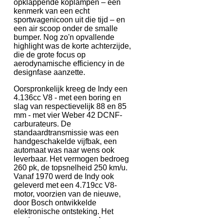
opklappende koplampen – een
kenmerk van een echt
sportwagenicoon uit die tijd – en
een air scoop onder de smalle
bumper. Nog zo'n opvallende
highlight was de korte achterzijde,
die de grote focus op
aerodynamische efficiency in de
designfase aanzette.
Oorspronkelijk kreeg de Indy een
4.136cc V8 - met een boring en
slag van respectievelijk 88 en 85
mm - met vier Weber 42 DCNF-
carburateurs. De
standaardtransmissie was een
handgeschakelde vijfbak, een
automaat was naar wens ook
leverbaar. Het vermogen bedroeg
260 pk, de topsnelheid 250 km/u.
Vanaf 1970 werd de Indy ook
geleverd met een 4.719cc V8-
motor, voorzien van de nieuwe,
door Bosch ontwikkelde
elektronische ontsteking. Het