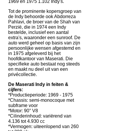
1969 en 1975 1.102 Indy's.
Tot de prominente kopersgroep van
de Indy behoorde ook Abdorreza
Pahlavi, de broer van de Shah van
Perzië, die in 1974 een Indy
bestelde, inclusief een aantal
extra's, waaronder een sunroof. De
auto werd geheel op basis van zijn
persoonlijke wensen afgestemd en
in 1975 afgeleverd bij het
hoofdkantoor van Maserati. Die
specifieke auto bestaat nog steeds
en maakt nu deel uit van een
privécollectie.
De Maserati Indy in feiten &
cijfers:
*Productieperiode: 1969 - 1975
*Chassis: semi-monocoque met
subframe voor
*Motor: 90° V8
*Cilinderinhoud: variërend van
4.136 tot 4.930 cc
*Vermogen: uiteenlopend van 260