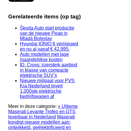
Gerelateerde items (op tag)
Škoda Auto start productie
van de nieuwe Peaq in
Mladá Boleslav
Hyundai IONIQ 6 vernieuwd
en nu al vanaf € 42.995.
Auto modellen met lage
maandelijkse kosten
ID. Cross: ijzersterk aanbod
in klasse van compacte
elektrische SUV’s
Nieuwe mijlpaal voor PV5:
Kia Nederland levert
1.000ste elektrische
bedrijfswagen af
Meer in deze categorie:
« Ultieme
Maserati Levante Trofeo en GTS
leverbaar in Nederland
Maserati
kondigt nieuwe modellen aan:
ontwikkeld, geëlektrificeerd en