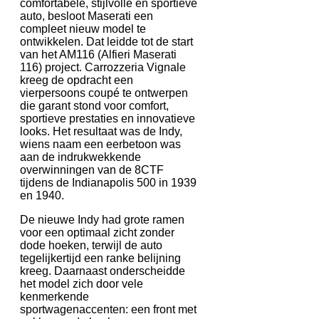
comfortabele, stijlvolle en sportieve
auto, besloot Maserati een
compleet nieuw model te
ontwikkelen. Dat leidde tot de start
van het AM116 (Alfieri Maserati
116) project. Carrozzeria Vignale
kreeg de opdracht een
vierpersoons coupé te ontwerpen
die garant stond voor comfort,
sportieve prestaties en innovatieve
looks. Het resultaat was de Indy,
wiens naam een eerbetoon was
aan de indrukwekkende
overwinningen van de 8CTF
tijdens de Indianapolis 500 in 1939
en 1940.
De nieuwe Indy had grote ramen
voor een optimaal zicht zonder
dode hoeken, terwijl de auto
tegelijkertijd een ranke belijning
kreeg. Daarnaast onderscheidde
het model zich door vele
kenmerkende
sportwagenaccenten: een front met