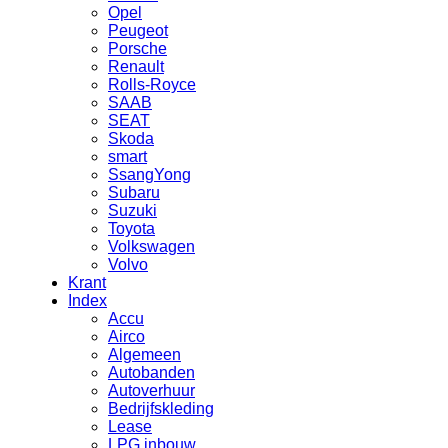
Opel
Peugeot
Porsche
Renault
Rolls-Royce
SAAB
SEAT
Skoda
smart
SsangYong
Subaru
Suzuki
Toyota
Volkswagen
Volvo
Krant
Index
Accu
Airco
Algemeen
Autobanden
Autoverhuur
Bedrijfskleding
Lease
LPG inbouw