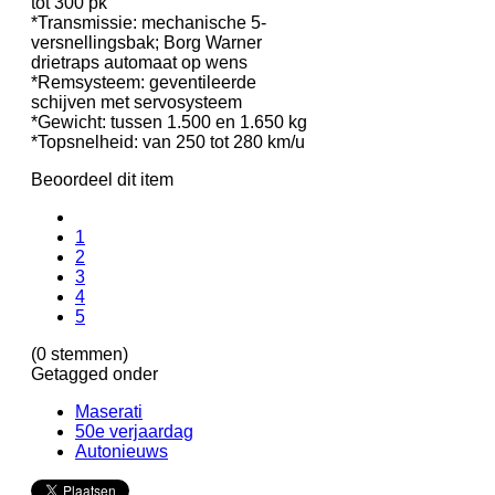
tot 300 pk
*Transmissie: mechanische 5-
versnellingsbak; Borg Warner
drietraps automaat op wens
*Remsysteem: geventileerde
schijven met servosysteem
*Gewicht: tussen 1.500 en 1.650 kg
*Topsnelheid: van 250 tot 280 km/u
Beoordeel dit item
1
2
3
4
5
(0 stemmen)
Getagged onder
Maserati
50e verjaardag
Autonieuws