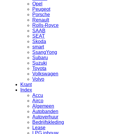
Opel
Peugeot
Porsche
Renault
Rolls-Royce
SAAB
SEAT
Skoda
smart
SsangYong
Subaru
Suzuki
Toyota
Volkswagen
Volvo
Krant
Index
Accu
Airco
Algemeen
Autobanden
Autoverhuur
Bedrijfskleding
Lease
LPG inbouw