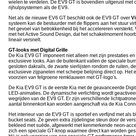
wielen te verdelen. De EV9 GT is bovendien uitgerust met
rijhulpsystemen als de EV9.
Net als de nieuwe EV6 GT beschikt ook de EV9 GT over
Vi
systeem kan de bestuurder met de flippers aan het stuur vi
het gevoel van betrokkenheid bij het accelereren versterkt.
met het Active Sound Design, dat het schakelmoment hoorb
lineair versnelt.
GT-looks met Digital Grille
De Kia EV9 GT imponeert niet alleen met zijn prestaties en
exclusieve looks. Aan de buitenkant vallen de speciale bu
gesloten dakrails, de zwarte sierlijsten rondom de ruiten, d
exclusieve zijpanelen met scherpe belijning direct op. Het 
voorzien van felgroene remklauwen met GT-logo's.
De Kia EV9 GT is de eerste Kia met de geavanceerde Digita
LED-animaties. De dynamische verlichting wordt geactiveerd
wegrijden van de EV9 GT. Er zijn verschillende lichtpatro
aantal binnenkort kan worden aangeschaft via de Kia Conne
Het interieur van de EV9 GT is sportief en verfijnd met als 
bucket seats. Ze geven extra zijdelingse steun door de ver
bekleed met suède, afgewerkt met kenmerkende neon-accen
zich een speciale GT-knop waarmee direct kan worden ges