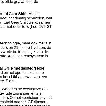
 dezelfde geavanceerde
rtual Gear Shift
. Met dit
rtueel handmatig schakelen, wat
 Virtual Gear Shift werkt samen
aar nabootst terwijl de EV9 GT
 technologie, maar ook met zijn
mpers en 21-inch GT-velgen, de
e zwarte buitenspiegels en de
extra krachtige remsysteem is
l Grille met geïntegreerde
 bij het openen, sluiten of
nen beschikbaar, waarvan een
ct Store.
blikvangers de exclusieve GT-
stevigde zijwangen en zijn
ten. Op het sportstuur bevindt
chakeld naar de GT-rijmodus.