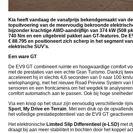
Kia heeft vandaag de vanafprijs bekendgemaakt van de
topuitvoering van de meervoudig bekroonde elektrisc
bijzonder krachtige AWD-aandrijflijn van 374 kW (508 
740 Nm en een uitgebreid pakket aan GT-features. De EV
€ 88.795 en positioneert zich scherp in het segment van 
elektrische SUV's.
Een ware GT
De EV9 GT combineert ruimte en hoogwaardige comfort v
met de prestaties van een echte Gran Turismo. Dankzij twe
accelereert hij in slechts 4,6 seconden van 0 naar 100 km/
wielophanging, met het nieuwe Road Preview System van 
sensoren en een frontcamera om het wegdek te analysere
comfort automatisch aan te passen. Ook bij hoge snelhede
Via een knop op het stuur zijn eenvoudig verschillende rijm
Sport, My Drive en Terrain
. Met een druk op de opvallen
het volledige prestatiepotentieel van de EV9 GT geactiveer
Het elektronische
Limited Slip Differentieel (e-LSD)
met dy
draagt bij aan meer stabiliteit in bochten door het koppel a