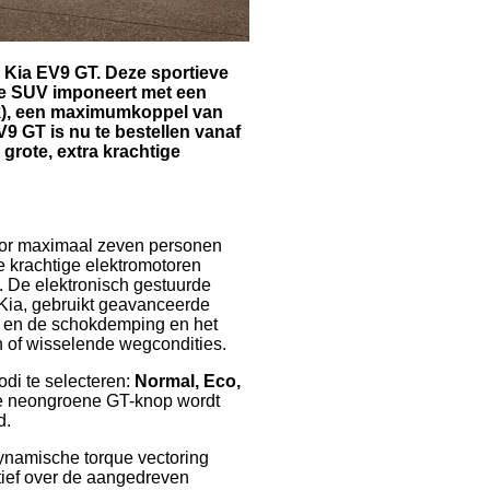
 Kia EV9 GT. Deze sportieve
he SUV imponeert met een
pk), een maximumkoppel van
9 GT is nu te bestellen vanaf
grote, extra krachtige
oor maximaal zeven personen
e krachtige elektromotoren
u. De elektronisch gestuurde
Kia, gebruikt geavanceerde
n en de schokdemping en het
n of wisselende wegcondities.
odi te selecteren:
Normal, Eco,
de neongroene GT-knop wordt
d.
namische torque vectoring
ctief over de aangedreven