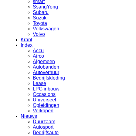
smart
SsangYong
Subaru
Suzuki
Toyota
Volkswagen
Volvo
Krant
Index
Accu
Airco
Algemeen
Autobanden
Autoverhuur
Bedrijfskleding
Lease
LPG inbouw
Occasions
Universeel
Opleidingen
Verkopen
Nieuws
Duurzaam
Autosport
Bedrijfsauto