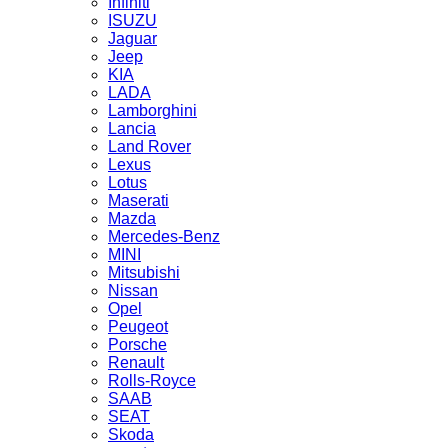
Infiniti
ISUZU
Jaguar
Jeep
KIA
LADA
Lamborghini
Lancia
Land Rover
Lexus
Lotus
Maserati
Mazda
Mercedes-Benz
MINI
Mitsubishi
Nissan
Opel
Peugeot
Porsche
Renault
Rolls-Royce
SAAB
SEAT
Skoda