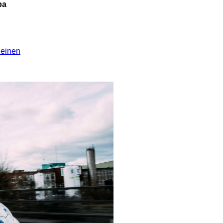
pa
leinen