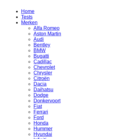
Home
Tests
Merken
Alfa Romeo
Aston Martin
Audi
Bentley
BMW
Bugatti
Cadillac
Chevrolet
Chrysler
Citroën
Dacia
Daihatsu
Dodge
Donkervoort
Fiat
Ferrari
Ford
Honda
Hummer
Hyundai