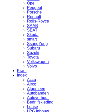
Opel
Peugeot
Porsche
Renault
Rolls-Royce
SAAB
SEAT
Skoda
smart
SsangYong
Subaru
Suzuki
Toyota
Volkswagen
Volvo
Krant
Index
Accu
Airco
Algemeen
Autobanden
Autoverhuur
Bedrijfskleding
Lease
LPG inbouw