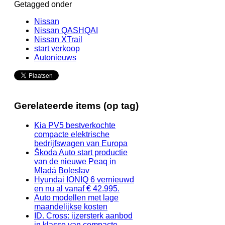
Getagged onder
Nissan
Nissan QASHQAI
Nissan XTrail
start verkoop
Autonieuws
Gerelateerde items (op tag)
Kia PV5 bestverkochte
compacte elektrische
bedrijfswagen van Europa
Škoda Auto start productie
van de nieuwe Peaq in
Mladá Boleslav
Hyundai IONIQ 6 vernieuwd
en nu al vanaf € 42.995.
Auto modellen met lage
maandelijkse kosten
ID. Cross: ijzersterk aanbod
in klasse van compacte