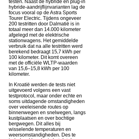
testen. Naast de hybride en plug-in
hybride-aandrijflijnvarianten lag de
focus vooral op de Astra Sports
Tourer Electric. Tijdens ongeveer
200 testritten door Dalmatië is in
totaal meer dan 14.000 kilometer
afgelegd met de elektrische
stationwagens. Het gemiddelde
verbruik dat na alle testritten werd
berekend bedraagt 15,7 kWh per
100 kilometer. Dit komt overeen
met de officiële WLTP-waarden
van 15,6–15,8 kWh per 100
kilometer.
In Kroatië werden de tests niet
uitgevoerd volgens een vast
testprotocol, maar onder echte en
soms uitdagende omstandigheden
over veeleisende routes op
binnenwegen en snelwegen, langs
kustplaatsen en over bochtige
bergwegen. Dit alles bij
wisselende temperaturen en
weersomstandigheden. Des te