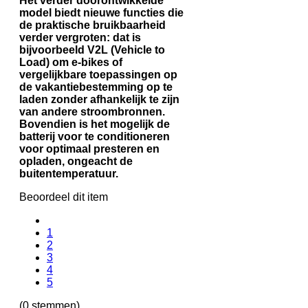
Het verder doorontwikkelde
model biedt nieuwe functies die
de praktische bruikbaarheid
verder vergroten: dat is
bijvoorbeeld V2L (Vehicle to
Load) om e-bikes of
vergelijkbare toepassingen op
de vakantiebestemming op te
laden zonder afhankelijk te zijn
van andere stroombronnen.
Bovendien is het mogelijk de
batterij voor te conditioneren
voor optimaal presteren en
opladen, ongeacht de
buitentemperatuur.
Beoordeel dit item
1
2
3
4
5
(0 stemmen)