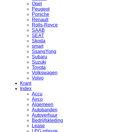
Opel
Peugeot
Porsche
Renault
Rolls-Royce
SAAB
SEAT
Skoda
smart
SsangYong
Subaru
Suzuki
Toyota
Volkswagen
Volvo
Krant
Index
Accu
Airco
Algemeen
Autobanden
Autoverhuur
Bedrijfskleding
Lease
LPG inbouw