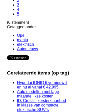
2
3
4
5
(0 stemmen)
Getagged onder
Opel
manta
elektrisch
Autonieuws
Gerelateerde items (op tag)
Hyundai IONIQ 6 vernieuwd
en nu al vanaf € 42.995.
Auto modellen met lage
maandelijkse kosten
ID. Cross: ijzersterk aanbod
in klasse van compacte
elektrische SUV’s