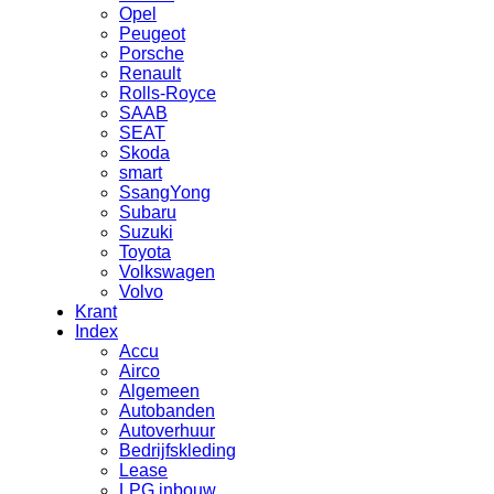
Opel
Peugeot
Porsche
Renault
Rolls-Royce
SAAB
SEAT
Skoda
smart
SsangYong
Subaru
Suzuki
Toyota
Volkswagen
Volvo
Krant
Index
Accu
Airco
Algemeen
Autobanden
Autoverhuur
Bedrijfskleding
Lease
LPG inbouw