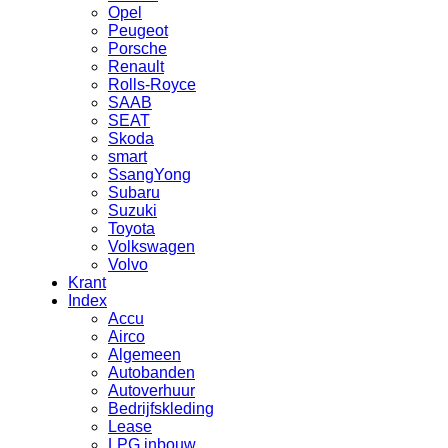
Opel
Peugeot
Porsche
Renault
Rolls-Royce
SAAB
SEAT
Skoda
smart
SsangYong
Subaru
Suzuki
Toyota
Volkswagen
Volvo
Krant
Index
Accu
Airco
Algemeen
Autobanden
Autoverhuur
Bedrijfskleding
Lease
LPG inbouw