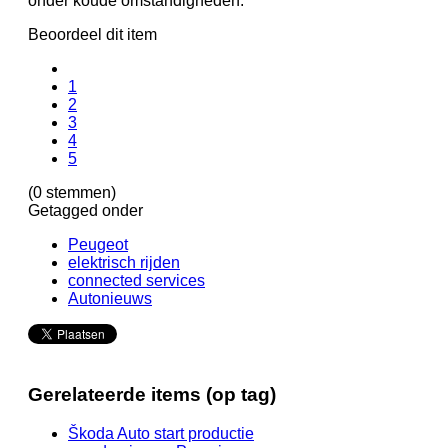
onder koude omstandigheden.
Beoordeel dit item
1
2
3
4
5
(0 stemmen)
Getagged onder
Peugeot
elektrisch rijden
connected services
Autonieuws
Gerelateerde items (op tag)
Škoda Auto start productie