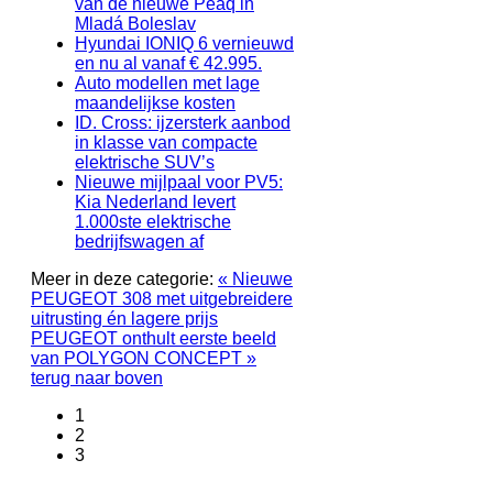
van de nieuwe Peaq in
Mladá Boleslav
Hyundai IONIQ 6 vernieuwd
en nu al vanaf € 42.995.
Auto modellen met lage
maandelijkse kosten
ID. Cross: ijzersterk aanbod
in klasse van compacte
elektrische SUV’s
Nieuwe mijlpaal voor PV5:
Kia Nederland levert
1.000ste elektrische
bedrijfswagen af
Meer in deze categorie:
« Nieuwe
PEUGEOT 308 met uitgebreidere
uitrusting én lagere prijs
PEUGEOT onthult eerste beeld
van POLYGON CONCEPT »
terug naar boven
1
2
3