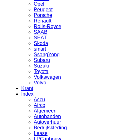
Opel
Peugeot
Porsche
Renault
Rolls-Royce
SAAB
SEAT
Skoda
smart
SsangYong
Subaru
Suzuki
Toyota
Volkswagen
Volvo
Krant
Index
Accu
Airco
Algemeen
Autobanden
Autoverhuur
Bedrijfskleding
Lease
LPG inbouw