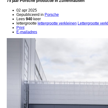
75 jaar Porsche productie in Zuffenhausen
02 apr 2025
Gepubliceerd in
Porsche
Lees
940
keer
lettergrootte
lettergrootte verkleinen
Lettergrootte verk
Print
E-mailadres