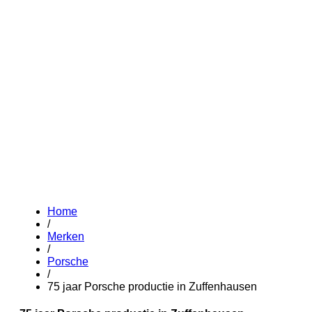
Home
/
Merken
/
Porsche
/
75 jaar Porsche productie in Zuffenhausen