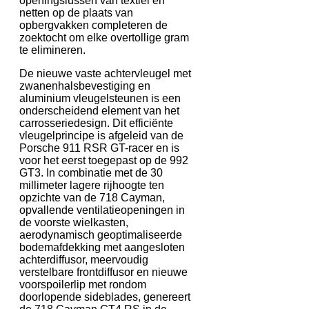
openingslussen van textiel en
netten op de plaats van
opbergvakken completeren de
zoektocht om elke overtollige gram
te elimineren.
De nieuwe vaste achtervleugel met
zwanenhalsbevestiging en
aluminium vleugelsteunen is een
onderscheidend element van het
carrosseriedesign. Dit efficiënte
vleugelprincipe is afgeleid van de
Porsche 911 RSR GT-racer en is
voor het eerst toegepast op de 992
GT3. In combinatie met de 30
millimeter lagere rijhoogte ten
opzichte van de 718 Cayman,
opvallende ventilatieopeningen in
de voorste wielkasten,
aerodynamisch geoptimaliseerde
bodemafdekking met aangesloten
achterdiffusor, meervoudig
verstelbare frontdiffusor en nieuwe
voorspoilerlip met rondom
doorlopende sideblades, genereert