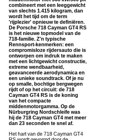
combineert met een leeggewicht
van slechts 1.415 kilogram, dan
wordt het tijd om de term
'rijplezier' opnieuw te definiëren.
De Porsche 718 Cayman GT4 RS
is het nieuwe topmodel van de
718-familie. Z'n typische
Rennsport-kenmerken: een
compromisloze rijdersauto die is
ontworpen om indruk te maken
met een lichtgewicht constructie,
extreme wendbaarheid,
geavanceerde aerodynamica en
een unieke soundtrack. Of je nu
op smalle, bochtige bergwegen
rijdt of op het circuit: de 718
Cayman GT4 RS is de koning
van het compacte
middenmotorgamma. Op de
Nürburgring Nordschleife was
hij de 718 Cayman GT4 met meer
dan 23 seconden te snel af.
Het hart van de 718 Cayman GT4
RS wordt gevormd door de