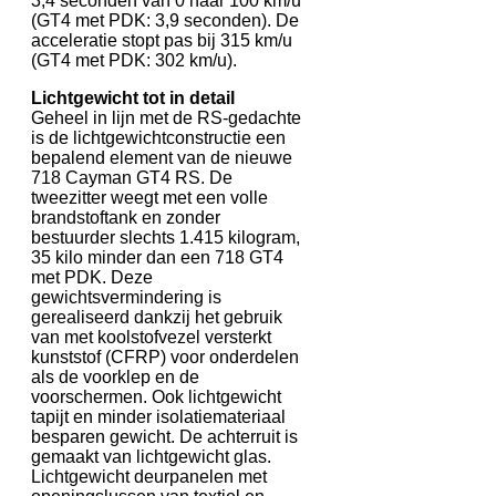
3,4 seconden van 0 naar 100 km/u
(GT4 met PDK: 3,9 seconden). De
acceleratie stopt pas bij 315 km/u
(GT4 met PDK: 302 km/u).
Lichtgewicht tot in detail
Geheel in lijn met de RS-gedachte
is de lichtgewichtconstructie een
bepalend element van de nieuwe
718 Cayman GT4 RS. De
tweezitter weegt met een volle
brandstoftank en zonder
bestuurder slechts 1.415 kilogram,
35 kilo minder dan een 718 GT4
met PDK. Deze
gewichtsvermindering is
gerealiseerd dankzij het gebruik
van met koolstofvezel versterkt
kunststof (CFRP) voor onderdelen
als de voorklep en de
voorschermen. Ook lichtgewicht
tapijt en minder isolatiemateriaal
besparen gewicht. De achterruit is
gemaakt van lichtgewicht glas.
Lichtgewicht deurpanelen met