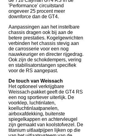
de 718 Cayman GT4 RS in de
'Performance' circuitstand
ongeveer 25 procent meer
downforce dan de GT4.
Aanpassingen aan het instelbare
chassis dragen ook bij aan de
betere prestaties. Kogelgewrichten
verbinden het chassis stevig aan
de carrosserie voor een nog
nauwkeuriger en directer rijgedrag.
Ook zijn de schokdempers, vering
en stabilisatorstangen specifiek
voor de RS aangepast.
De touch van Weissach
Het optioneel verkrijgbare
Weissach-pakket geeft de GT4 RS
een nog sportiever uiterlijk. De
voorklep, luchtinlaten,
koelluchtinlaatpanelen,
airboxafdekking, buitenste
spiegelkappen en achtervleugel
zijn gemaakt van koolstofvezel. De
titanium uitlaatpijpen lijken op die
van het uitlaatsysteem van de