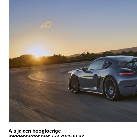
Als je een hoogtoerige
middenmotor met 368 kW/500 pk