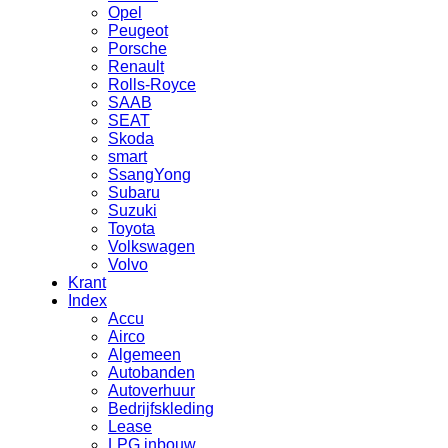
Opel
Peugeot
Porsche
Renault
Rolls-Royce
SAAB
SEAT
Skoda
smart
SsangYong
Subaru
Suzuki
Toyota
Volkswagen
Volvo
Krant
Index
Accu
Airco
Algemeen
Autobanden
Autoverhuur
Bedrijfskleding
Lease
LPG inbouw