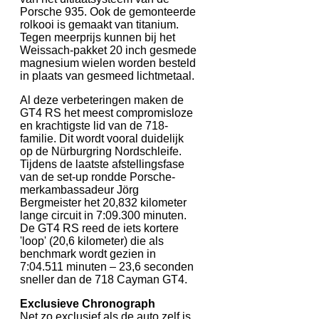
Porsche 935. Ook de gemonteerde
rolkooi is gemaakt van titanium.
Tegen meerprijs kunnen bij het
Weissach-pakket 20 inch gesmede
magnesium wielen worden besteld
in plaats van gesmeed lichtmetaal.
Al deze verbeteringen maken de
GT4 RS het meest compromisloze
en krachtigste lid van de 718-
familie. Dit wordt vooral duidelijk
op de Nürburgring Nordschleife.
Tijdens de laatste afstellingsfase
van de set-up rondde Porsche-
merkambassadeur Jörg
Bergmeister het 20,832 kilometer
lange circuit in 7:09.300 minuten.
De GT4 RS reed de iets kortere
'loop' (20,6 kilometer) die als
benchmark wordt gezien in
7:04.511 minuten – 23,6 seconden
sneller dan de 718 Cayman GT4.
Exclusieve Chronograph
Net zo exclusief als de auto zelf is