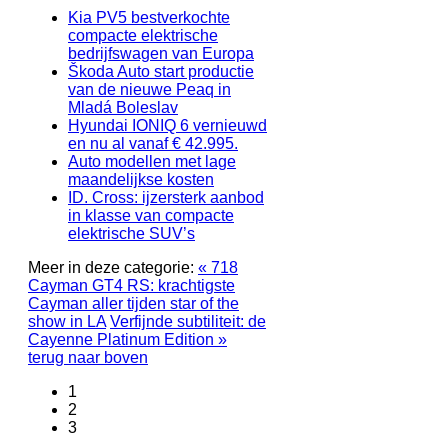
Kia PV5 bestverkochte
compacte elektrische
bedrijfswagen van Europa
Škoda Auto start productie
van de nieuwe Peaq in
Mladá Boleslav
Hyundai IONIQ 6 vernieuwd
en nu al vanaf € 42.995.
Auto modellen met lage
maandelijkse kosten
ID. Cross: ijzersterk aanbod
in klasse van compacte
elektrische SUV’s
Meer in deze categorie:
« 718
Cayman GT4 RS: krachtigste
Cayman aller tijden star of the
show in LA
Verfijnde subtiliteit: de
Cayenne Platinum Edition »
terug naar boven
1
2
3