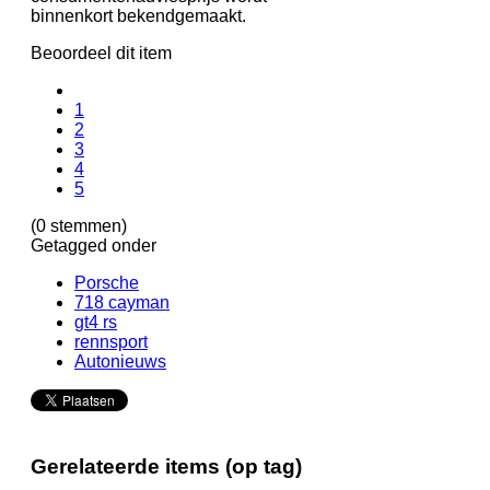
binnenkort bekendgemaakt.
Beoordeel dit item
1
2
3
4
5
(0 stemmen)
Getagged onder
Porsche
718 cayman
gt4 rs
rennsport
Autonieuws
Gerelateerde items (op tag)