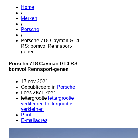
Home
/
Merken
/
Porsche
/
Porsche 718 Cayman GT4
RS: bomvol Rennsport-
genen
Porsche 718 Cayman GT4 RS:
bomvol Rennsport-genen
17 nov 2021
Gepubliceerd in
Porsche
Lees
2871
keer
lettergrootte
lettergrootte
verkleinen
Lettergrootte
verkleinen
Print
E-mailadres