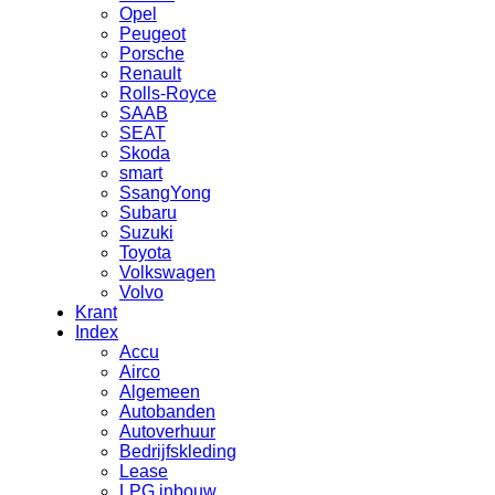
Opel
Peugeot
Porsche
Renault
Rolls-Royce
SAAB
SEAT
Skoda
smart
SsangYong
Subaru
Suzuki
Toyota
Volkswagen
Volvo
Krant
Index
Accu
Airco
Algemeen
Autobanden
Autoverhuur
Bedrijfskleding
Lease
LPG inbouw