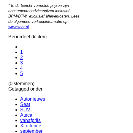
* In dit bericht vermelde prijzen zijn
consumentenadviesprijzen inclusief
BPM/BTW, exclusief afleverkosten. Lees
de algemene verkoopinformatie op
www.seat.nl
.
Beoordeel dit item
1
2
3
4
5
(0 stemmen)
Getagged onder
Autonieuws
Seat
SUV
Ateca
vanafprijs
Xcellence
september