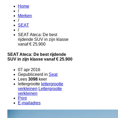
Home
/
Merken
/
SEAT
/
SEAT Ateca: De best
rijdende SUV in zijn klasse
vanaf € 25.900
SEAT Ateca: De best rijdende
SUV in zijn klasse vanaf € 25.900
07 apr 2016
Gepubliceerd in
Seat
Lees
3098
keer
lettergrootte
lettergrootte
verkleinen
Lettergrootte
verkleinen
Print
E-mailadres