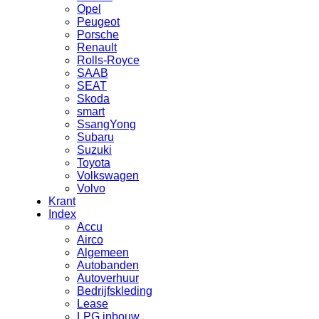
Opel
Peugeot
Porsche
Renault
Rolls-Royce
SAAB
SEAT
Skoda
smart
SsangYong
Subaru
Suzuki
Toyota
Volkswagen
Volvo
Krant
Index
Accu
Airco
Algemeen
Autobanden
Autoverhuur
Bedrijfskleding
Lease
LPG inbouw