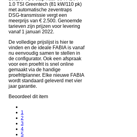
1.0 TSI Greentech (81 kW/110 pk)
met automatische zeventraps
DSG-transmissie vergt een
meerprijs van € 2.500. Genoemde
tarieven zijn prijzen voor levering
vanaf 1 januari 2022.
De volledige prijslijst is hier te
vinden en de ideale FABIA is vanaf
nu eenvoudig samen te stellen in
de configurator. Ook een afspraak
voor een proefrit is snel online
gemaakt via de handige
proefritplanner. Elke nieuwe FABIA
wordt standaard geleverd met vier
jaar garantie.
Beoordeel dit item
1
2
3
4
5