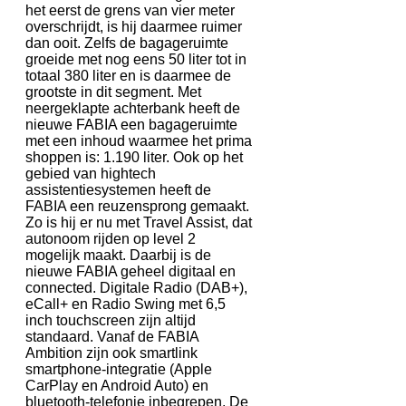
het eerst de grens van vier meter
overschrijdt, is hij daarmee ruimer
dan ooit. Zelfs de bagageruimte
groeide met nog eens 50 liter tot in
totaal 380 liter en is daarmee de
grootste in dit segment. Met
neergeklapte achterbank heeft de
nieuwe FABIA een bagageruimte
met een inhoud waarmee het prima
shoppen is: 1.190 liter. Ook op het
gebied van hightech
assistentiesystemen heeft de
FABIA een reuzensprong gemaakt.
Zo is hij er nu met Travel Assist, dat
autonoom rijden op level 2
mogelijk maakt. Daarbij is de
nieuwe FABIA geheel digitaal en
connected. Digitale Radio (DAB+),
eCall+ en Radio Swing met 6,5
inch touchscreen zijn altijd
standaard. Vanaf de FABIA
Ambition zijn ook smartlink
smartphone-integratie (Apple
CarPlay en Android Auto) en
bluetooth-telefonie inbegrepen. De