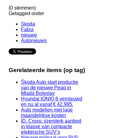
(0 stemmen)
Getagged onder
Skoda
Fabia
nieuwe
Autonieuws
Gerelateerde items (op tag)
Škoda Auto start productie
van de nieuwe Peaq in
Mladá Boleslav
Hyundai IONIQ 6 vernieuwd
en nu al vanaf € 42.995.
Auto modellen met lage
maandelijkse kosten
ID. Cross: ijzersterk aanbod
in klasse van compacte
elektrische SUV’s
Nieuwe mijlpaal voor PV5: