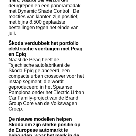
merk, waaronder verzonken
deurgrepen en een panoramadak
met Dynamic Shade Control . De
reacties van klanten zijn positief,
met bijna 8.500 geplaatste
bestellingen tegen het einde van
juli.
Škoda verdubbelt het portfolio
elektrische voertuigen met Peaq
en Epiq
Naast de Peaq heeft de
Tsjechische autofabrikant de
Škoda Epiq gelanceerd, een
compacte urban crossover voor het
instap segment, die wordt
geproduceerd in het Spaanse
Pamplona onder het Electric Urban
Car Family-project van de Brand
Group Core van de Volkswagen
Groep.
De nieuwe modellen helpen
Škoda om zijn sterke positie op
de Europese automarkt te
behouden, waar het merk in de