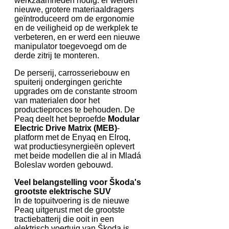
werkzaamheden nodig: er werden
nieuwe, grotere materiaaldragers
geïntroduceerd om de ergonomie
en de veiligheid op de werkplek te
verbeteren, en er werd een nieuwe
manipulator toegevoegd om de
derde zitrij te monteren.
De perserij, carrosseriebouw en
spuiterij ondergingen gerichte
upgrades om de constante stroom
van materialen door het
productieproces te behouden. De
Peaq deelt het beproefde
Modular
Electric Drive Matrix (MEB)
-
platform met de Enyaq en Elroq,
wat productiesynergieën oplevert
met beide modellen die al in Mladá
Boleslav worden gebouwd.
Veel belangstelling voor Škoda's
grootste elektrische SUV
In de topuitvoering is de nieuwe
Peaq uitgerust met de grootste
tractiebatterij die ooit in een
elektrisch voertuig van Škoda is