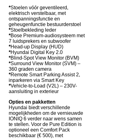
*
Stoelen vóór geventileerd,
elektrisch verstelbaar, met
ontspanningsfunctie en
geheugenfunctie bestuurderstoel
*
Stoelbekleding leder
*
Bose Premium-audiosysteem met
7 luidsprekers en subwoofer
*
Head-up Display (HUD)
*
Hyundai Digital Key 2.0
*
Blind-Spot View Monitor (BVM)
*
Surround View Monitor (SVM) –
360 graden camera
*
Remote Smart Parking Assist 2,
inparkeren via Smart Key
*
Vehicle-to-Load (V2L) – 230V-
aansluiting in exterieur
Opties en pakketten
Hyundai biedt verschillende
mogelijkheden om de vernieuwde
IONIQ 6 verder naar wens samen
te stellen. Voor de Pure Edition is
optioneel een Comfort Pack
beschikbaar (€ 500), met