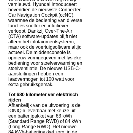
vernieuwd. Hyundai introduceert
bovendien de nieuwste Connected
Car Navigation Cockpit (ccNC),
waarmee de bediening van diverse
functies sneller en intuïtiever
verloopt. Dankzij Over-The-Air
(OTA) software-updates blijft niet
alleen het infotainmentsysteem,
maar ook de voertuigsoftware altijd
actueel. De middenconsole is
opnieuw vormgegeven met fysieke
bediening voor stoelverwarming en
stoelventilatie. De nieuwe USB-C-
aansluitingen hebben een
laadvermogen tot 100 watt voor
extra gebruiksgemak.
Tot 680 kilometer ver elektrisch
rijden
Afhankelijk van de uitvoering is de
IONIQ 6 leverbaar met keuze uit
een batterijpakket van 63 kWh
(Standard Range RWD) of 84 kWh
(Long Range RWD). Het nieuwe
84 kWh-batterijpakket zorgt in de