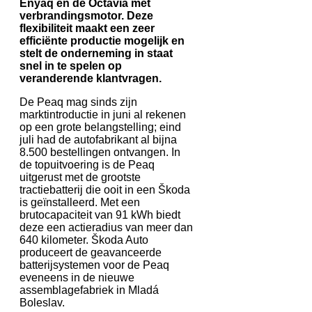
Enyaq en de Octavia met
verbrandingsmotor. Deze
flexibiliteit maakt een zeer
efficiënte productie mogelijk en
stelt de onderneming in staat
snel in te spelen op
veranderende klantvragen.
De Peaq mag sinds zijn
marktintroductie in juni al rekenen
op een grote belangstelling; eind
juli had de autofabrikant al bijna
8.500 bestellingen ontvangen. In
de topuitvoering is de Peaq
uitgerust met de grootste
tractiebatterij die ooit in een Škoda
is geïnstalleerd. Met een
brutocapaciteit van 91 kWh biedt
deze een actieradius van meer dan
640 kilometer. Škoda Auto
produceert de geavanceerde
batterijsystemen voor de Peaq
eveneens in de nieuwe
assemblagefabriek in Mladá
Boleslav.