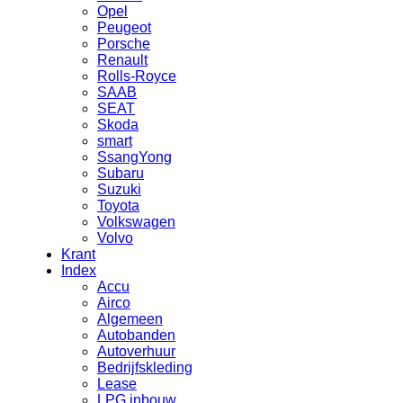
Opel
Peugeot
Porsche
Renault
Rolls-Royce
SAAB
SEAT
Skoda
smart
SsangYong
Subaru
Suzuki
Toyota
Volkswagen
Volvo
Krant
Index
Accu
Airco
Algemeen
Autobanden
Autoverhuur
Bedrijfskleding
Lease
LPG inbouw