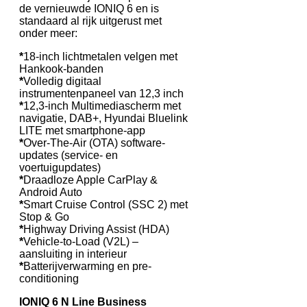
de vernieuwde IONIQ 6 en is
standaard al rijk uitgerust met
onder meer:
*
18-inch lichtmetalen velgen met
Hankook-banden
*
Volledig digitaal
instrumentenpaneel van 12,3 inch
*
12,3-inch Multimediascherm met
navigatie, DAB+, Hyundai Bluelink
LITE met smartphone-app
*
Over-The-Air (OTA) software-
updates (service- en
voertuigupdates)
*
Draadloze Apple CarPlay &
Android Auto
*
Smart Cruise Control (SSC 2) met
Stop & Go
*
Highway Driving Assist (HDA)
*
Vehicle-to-Load (V2L) –
aansluiting in interieur
*
Batterijverwarming en pre-
conditioning
IONIQ 6 N Line Business