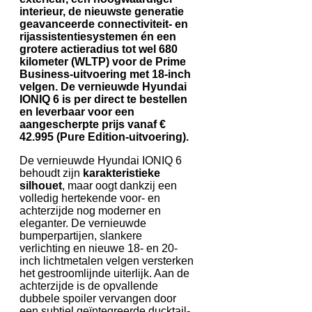
interieur, de nieuwste generatie
geavanceerde connectiviteit- en
rijassistentiesystemen én een
grotere actieradius tot wel 680
kilometer (WLTP) voor de Prime
Business-uitvoering met 18-inch
velgen. De vernieuwde Hyundai
IONIQ 6 is per direct te bestellen
en leverbaar voor een
aangescherpte prijs vanaf €
42.995 (Pure Edition-uitvoering).
De vernieuwde Hyundai IONIQ 6
behoudt zijn
karakteristieke
silhouet
, maar oogt dankzij een
volledig hertekende voor- en
achterzijde nog moderner en
eleganter. De vernieuwde
bumperpartijen, slankere
verlichting en nieuwe 18- en 20-
inch lichtmetalen velgen versterken
het gestroomlijnde uiterlijk. Aan de
achterzijde is de opvallende
dubbele spoiler vervangen door
een subtiel geïntegreerde ducktail-