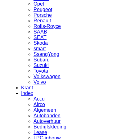
Opel
Peugeot
Porsche
Renault
Rolls-Royce
SAAB
SEAT
Skoda
smart
SsangYong
Subaru
Suzuki
Toyota
Volkswagen
Volvo
Krant
Index
Accu
Airco
Algemeen
Autobanden
Autoverhuur
Bedrijfskleding
Lease
LPG inbouw