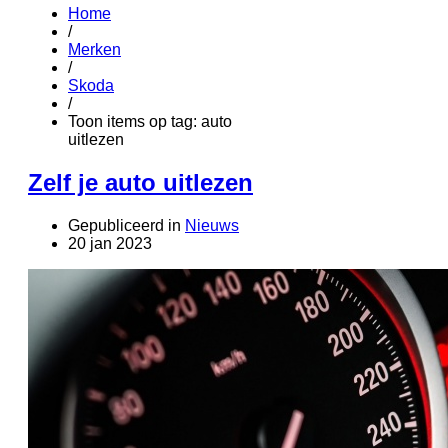
Home
/
Merken
/
Skoda
/
Toon items op tag: auto
uitlezen
Zelf je auto uitlezen
Gepubliceerd in
Nieuws
20 jan 2023