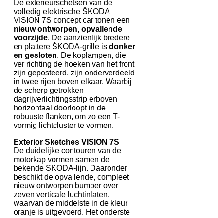
De exterieurschetsen van de
volledig elektrische ŠKODA
VISION 7S concept car tonen een
nieuw ontworpen, opvallende
voorzijde
. De aanzienlijk bredere
en plattere ŠKODA-grille is
donker
en gesloten
. De koplampen, die
ver richting de hoeken van het front
zijn geposteerd, zijn onderverdeeld
in twee rijen boven elkaar. Waarbij
de scherp getrokken
dagrijverlichtingsstrip erboven
horizontaal doorloopt in de
robuuste flanken, om zo een T-
vormig lichtcluster te vormen.
Exterior Sketches VISION 7S
De duidelijke contouren van de
motorkap vormen samen de
bekende ŠKODA-lijn. Daaronder
beschikt de opvallende, compleet
nieuw ontworpen bumper over
zeven verticale luchtinlaten,
waarvan de middelste in de kleur
oranje is uitgevoerd. Het onderste