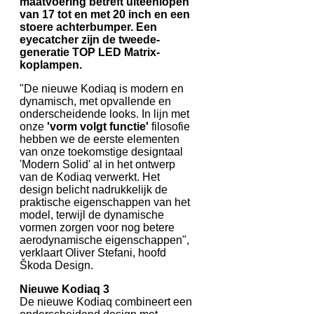
maatvoering betreft uiteenlopen
van 17 tot en met 20 inch en een
stoere achterbumper. Een
eyecatcher zijn de tweede-
generatie TOP LED Matrix-
koplampen.
"De nieuwe Kodiaq is modern en
dynamisch, met opvallende en
onderscheidende looks. In lijn met
onze
'vorm volgt functie'
filosofie
hebben we de eerste elementen
van onze toekomstige designtaal
'Modern Solid' al in het ontwerp
van de Kodiaq verwerkt. Het
design belicht nadrukkelijk de
praktische eigenschappen van het
model, terwijl de dynamische
vormen zorgen voor nog betere
aerodynamische eigenschappen",
verklaart Oliver Stefani, hoofd
Škoda Design.
Nieuwe Kodiaq 3
De nieuwe Kodiaq combineert een