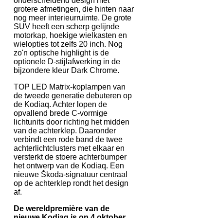
onderscheidend design met
grotere afmetingen, die hinten naar
nog meer interieurruimte. De grote
SUV heeft een scherp gelijnde
motorkap, hoekige wielkasten en
wielopties tot zelfs 20 inch. Nog
zo'n optische highlight is de
optionele D-stijlafwerking in de
bijzondere kleur Dark Chrome.
TOP LED Matrix-koplampen van
de tweede generatie debuteren op
de Kodiaq. Achter lopen de
opvallend brede C-vormige
lichtunits door richting het midden
van de achterklep. Daaronder
verbindt een rode band de twee
achterlichtclusters met elkaar en
versterkt de stoere achterbumper
het ontwerp van de Kodiaq. Een
nieuwe Škoda-signatuur centraal
op de achterklep rondt het design
af.
De wereldpremière van de
nieuwe Kodiaq is op 4 oktober