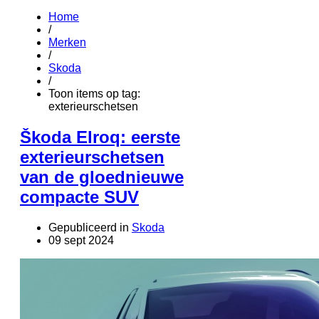
Home
/
Merken
/
Skoda
/
Toon items op tag:
exterieurschetsen
Škoda Elroq: eerste
exterieurschetsen
van de gloednieuwe
compacte SUV
Gepubliceerd in
Skoda
09 sept 2024