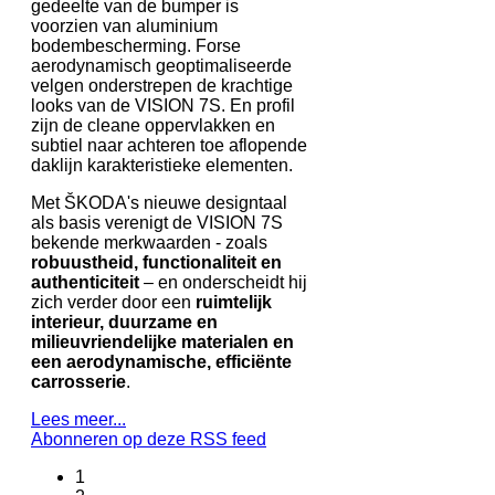
gedeelte van de bumper is
voorzien van aluminium
bodembescherming. Forse
aerodynamisch geoptimaliseerde
velgen onderstrepen de krachtige
looks van de VISION 7S. En profil
zijn de cleane oppervlakken en
subtiel naar achteren toe aflopende
daklijn karakteristieke elementen.
Met ŠKODA's nieuwe designtaal
als basis verenigt de VISION 7S
bekende merkwaarden - zoals
robuustheid, functionaliteit en
authenticiteit
– en onderscheidt hij
zich verder door een
ruimtelijk
interieur, duurzame en
milieuvriendelijke materialen en
een aerodynamische, efficiënte
carrosserie
.
Lees meer...
Abonneren op deze RSS feed
1