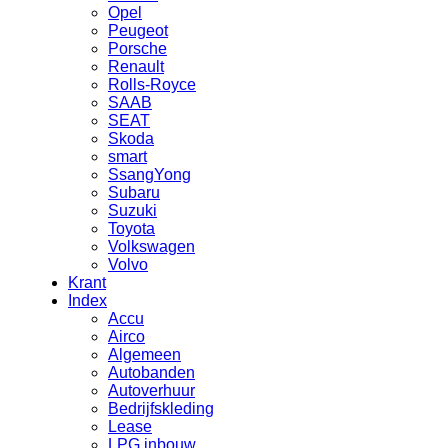
Opel
Peugeot
Porsche
Renault
Rolls-Royce
SAAB
SEAT
Skoda
smart
SsangYong
Subaru
Suzuki
Toyota
Volkswagen
Volvo
Krant
Index
Accu
Airco
Algemeen
Autobanden
Autoverhuur
Bedrijfskleding
Lease
LPG inbouw