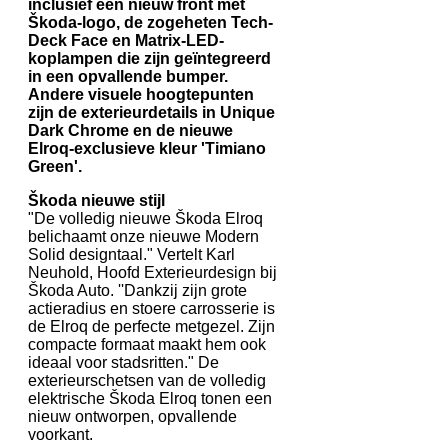
inclusief een nieuw front met
Škoda-logo, de zogeheten Tech-
Deck Face en Matrix-LED-
koplampen die zijn geïntegreerd
in een opvallende bumper.
Andere visuele hoogtepunten
zijn de exterieurdetails in Unique
Dark Chrome en de nieuwe
Elroq-exclusieve kleur 'Timiano
Green'.
Škoda nieuwe stijl
"De volledig nieuwe Škoda Elroq
belichaamt onze nieuwe Modern
Solid designtaal." Vertelt Karl
Neuhold, Hoofd Exterieurdesign bij
Škoda Auto. ''Dankzij zijn grote
actieradius en stoere carrosserie is
de Elroq de perfecte metgezel. Zijn
compacte formaat maakt hem ook
ideaal voor stadsritten." De
exterieurschetsen van de volledig
elektrische Škoda Elroq tonen een
nieuw ontworpen, opvallende
voorkant.