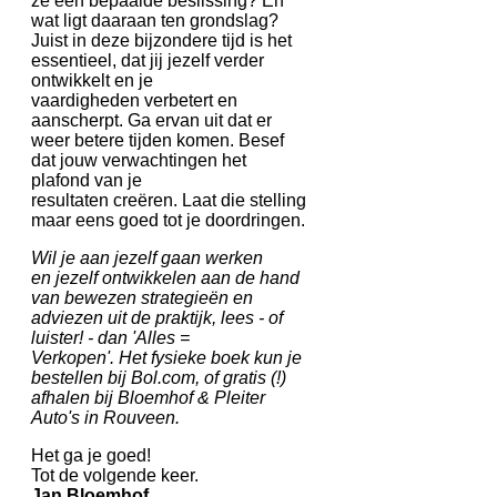
ze een bepaalde beslissing? En
wat ligt daaraan ten grondslag?
Juist in deze bijzondere tijd is het
essentieel, dat jij jezelf verder
ontwikkelt en je
vaardigheden verbetert en
aanscherpt. Ga ervan uit dat er
weer betere tijden komen. Besef
dat jouw verwachtingen het
plafond van je
resultaten creëren. Laat die stelling
maar eens goed tot je doordringen.
Wil je aan jezelf gaan werken
en jezelf ontwikkelen aan de hand
van bewezen strategieën en
adviezen uit de praktijk, lees - of
luister! - dan 'Alles =
Verkopen'. Het fysieke boek kun je
bestellen bij Bol.com, of gratis (!)
afhalen bij Bloemhof & Pleiter
Auto's in Rouveen.
Het ga je goed!
Tot de volgende keer.
Jan Bloemhof