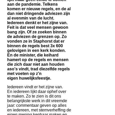
aan de pandemie. Telkens
komen er nieuwe regels, en de al
dan niet dringende adviezen zijn
al evenmin van de lucht.
Iedereen denkt er het zijne van.
Feit is dat veel mensen gewoon
bang zijn. Of ze
zoeken binnen
de adviezen de grenzen op. Zo
vonden ze in Staphorst dat er
binnen de regels best 3x 600
gelovigen in een kerk konden.
En de minister, die keihard
hamert op de regels en mensen
die zich daar niet aan houden
aso's vindt, trad diezelfde regels
met voeten op z'n
eigen huwelijksfeestje.
Iedereen vindt er het zijne van.
En iedereen lijkt daar ophef over
te maken. Zo te zien is dit ons
belangrijkste werk in dit vreemde
jaar: commentaar geven op alles
en iedereen, met stemverheffing de
eigen mening kenbaar maken en