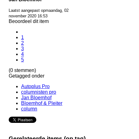
Laatst aangepast opmaandag, 02
november 2020 16:53
Beoordeel dit item
1
2
3
4
5
(0 stemmen)
Getagged onder
Autoplus Pro
columnisten pro
Jan Bloemhof
Bloemhof & Pleiter
column
Gerelateerde items (op tag)