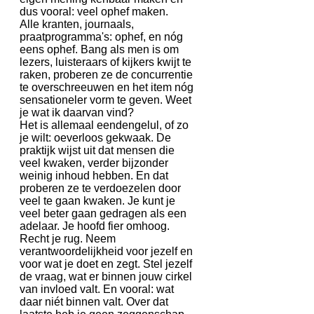
dus vooral: veel ophef maken.
Alle kranten, journaals,
praatprogramma's: ophef, en nóg
eens ophef. Bang als men is om
lezers, luisteraars of kijkers kwijt te
raken, proberen ze de concurrentie
te overschreeuwen en het item nóg
sensationeler vorm te geven. Weet
je wat ik daarvan vind?
Het is allemaal eendengelul, of zo
je wilt: oeverloos gekwaak. De
praktijk wijst uit dat mensen die
veel kwaken, verder bijzonder
weinig inhoud hebben. En dat
proberen ze te verdoezelen door
veel te gaan kwaken. Je kunt je
veel beter gaan gedragen als een
adelaar. Je hoofd fier omhoog.
Recht je rug. Neem
verantwoordelijkheid voor jezelf en
voor wat je doet en zegt. Stel jezelf
de vraag, wat er binnen jouw cirkel
van invloed valt. En vooral: wat
daar niét binnen valt. Over dat