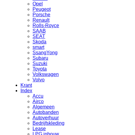
Opel
Peugeot
Porsche
Renault
Rolls-Royce
SAAB
SEAT
Skoda
smart
SsangYong
Subaru
Suzuki
Toyota
Volkswagen
Volvo
Krant
Index
Accu
Airco
Algemeen
Autobanden
Autoverhuur
Bedrijfskleding
Lease
LPG inbouw