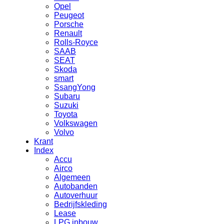
Opel
Peugeot
Porsche
Renault
Rolls-Royce
SAAB
SEAT
Skoda
smart
SsangYong
Subaru
Suzuki
Toyota
Volkswagen
Volvo
Krant
Index
Accu
Airco
Algemeen
Autobanden
Autoverhuur
Bedrijfskleding
Lease
LPG inbouw