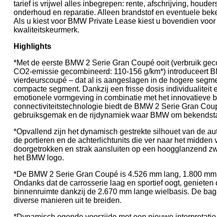
tarief is vrijwel alles inbegrepen: rente, afschrijving, houd
onderhoud en reparatie. Alleen brandstof en eventuele bek
Als u kiest voor BMW Private Lease kiest u bovendien voor
kwaliteitskeurmerk.
Highlights
*Met de eerste BMW 2 Serie Gran Coupé ooit (verbruik gec
CO2-emissie gecombineerd: 110-156 g/km*) introduceert 
vierdeurscoupé – dat al is aangeslagen in de hogere segm
compacte segment. Dankzij een frisse dosis individualiteit 
emotionele vormgeving in combinatie met het innovatieve 
connectiviteitstechnologie biedt de BMW 2 Serie Gran Cou
gebruiksgemak en de rijdynamiek waar BMW om bekendsta
*Opvallend zijn het dynamisch gestrekte silhouet van de au
de portieren en de achterlichtunits die ver naar het midden 
doorgetrokken en strak aansluiten op een hoogglanzend zwa
het BMW logo.
*De BMW 2 Serie Gran Coupé is 4.526 mm lang, 1.800 mm
Ondanks dat de carrosserie laag en sportief oogt, genieten 
binnenruimte dankzij de 2.670 mm lange wielbasis. De baga
diverse manieren uit te breiden.
*Dynamisch ogende voorzijde met een nieuwe interpretati