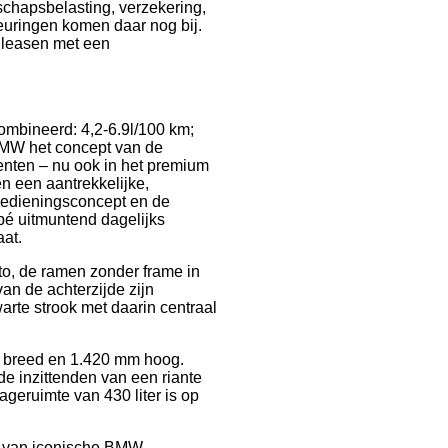
erschapsbelasting, verzekering,
euringen komen daar nog bij.
 leasen met een
ombineerd: 4,2-6.9l/100 km;
BMW het concept van de
enten – nu ook in het premium
en een aantrekkelijke,
bedieningsconcept en de
pé uitmuntend dagelijks
at.
to, de ramen zonder frame in
van de achterzijde zijn
rte strook met daarin centraal
 breed en 1.420 mm hoog.
de inzittenden van een riante
geruimte van 430 liter is op
e van iconische BMW