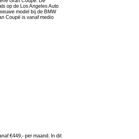
erie Gran Coupé. De
ts op de Los Angeles Auto
t nieuwe model bij de BMW
an Coupé is vanaf medio
af €449,- per maand. In dit