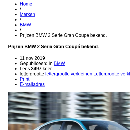
Home
/
Merken
/
BMW
/
Prijzen BMW 2 Serie Gran Coupé bekend.
Prijzen BMW 2 Serie Gran Coupé bekend.
11 nov 2019
Gepubliceerd in
BMW
Lees
3497
keer
lettergrootte
lettergrootte verkleinen
Lettergrootte verk
Print
E-mailadres