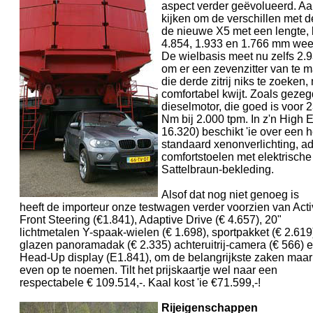
aspect verder geëvolueerd. Aa
kijken om de verschillen met d
de nieuwe X5 met een lengte, 
4.854, 1.933 en 1.766 mm weer 
De wielbasis meet nu zelfs 2.
om er een zevenzitter van te
die derde zitrij niks te zoeken,
comfortabel kwijt. Zoals gezegd
dieselmotor, die goed is voor
Nm bij 2.000 tpm. In z'n High 
16.320) beschikt 'ie over een 
standaard xenonverlichting, ad
comfortstoelen met elektrische
Sattelbraun-bekleding.
Alsof dat nog niet genoeg is
heeft de importeur onze testwagen verder voorzien van Act
Front Steering (€1.841), Adaptive Drive (€ 4.657), 20"
lichtmetalen Y-spaak-wielen (€ 1.698), sportpakket (€ 2.619
glazen panoramadak (€ 2.335) achteruitrij-camera (€ 566) 
Head-Up display (E1.841), om de belangrijkste zaken maar
even op te noemen. Tilt het prijskaartje wel naar een
respectabele € 109.514,-. Kaal kost 'ie €71.599,-!
Rijeigenschappen