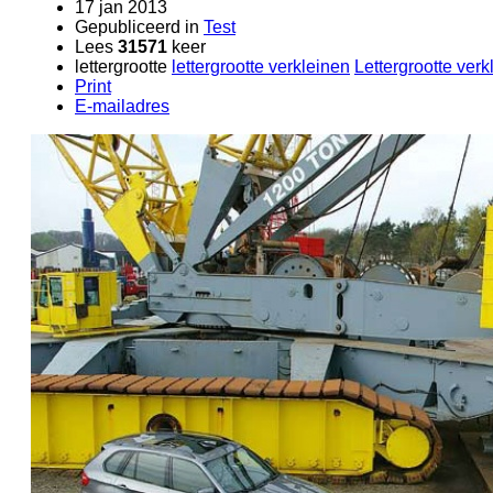
17 jan 2013
Gepubliceerd in
Test
Lees
31571
keer
lettergrootte
lettergrootte verkleinen
Lettergrootte verk
Print
E-mailadres