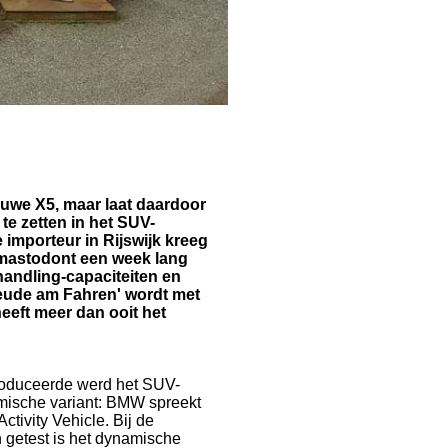
uwe X5, maar laat daardoor
te zetten in het SUV-
 importeur in Rijswijk kreeg
e mastodont een week lang
handling-capaciteiten en
eude am Fahren' wordt met
eeft meer dan ooit het
roduceerde werd het SUV-
mische variant: BMW spreekt
ctivity Vehicle. Bij de
 getest is het dynamische