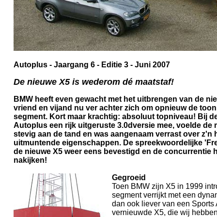
Autoplus - Jaargang 6 - Editie 3 - Juni 2007
De nieuwe X5 is wederom dé maatstaf!
BMW heeft even gewacht met het uitbrengen van de nie
vriend en vijand nu ver achter zich om opnieuw de toon 
segment. Kort maar krachtig: absoluut topniveau! Bij de
Autoplus een rijk uitgeruste 3.0dversie mee, voelde d
stevig aan de tand en was aangenaam verrast over z'n 
uitmuntende eigenschappen. De spreekwoordelijke 'Fr
de nieuwe X5 weer eens bevestigd en de concurrentie h
nakijken!
Gegroeid
Toen BMW zijn X5 in 1999 int
segment verrijkt met een dyna
dan ook liever van een Sports A
vernieuwde X5, die wij hebben