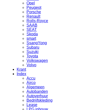
Opel
Peugeot
Porsche
Renault
Rolls-Royce
SAAB
SEAT
Skoda
smart
SsangYong
Subaru
Suzuki
Toyota
Volkswagen
Volvo
Krant
Index
Accu
Airco
Algemeen
Autobanden
Autoverhuur
Bedrijfskleding
Lease
LPG inbouw