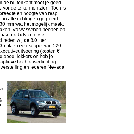
n de buitenkant moet je goed
e vorige te kunnen zien. Toch is
breedte en hoogte van resp.
in alle richtingen gegroeid.
930 mm wat het mogelijk maakt
 maken. Volwassenen hebben op
 maar de kids kun je er
 reden wij de 3.0 liter
 235 pk en een koppel van 520
Executiveuitvoering (kosten €
heleboel lekkers en heb je
aptieve bochtenverlichting,
 verstelling en lederen Nevada
ive
),
en