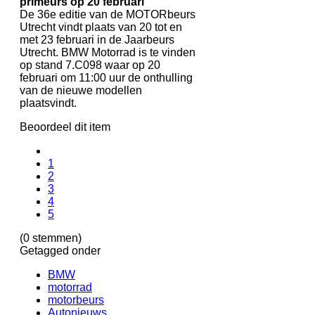
primeurs op 20 februari
De 36e editie van de MOTORbeurs
Utrecht vindt plaats van 20 tot en
met 23 februari in de Jaarbeurs
Utrecht. BMW Motorrad is te vinden
op stand 7.C098 waar op 20
februari om 11:00 uur de onthulling
van de nieuwe modellen
plaatsvindt.
Beoordeel dit item
1
2
3
4
5
(0 stemmen)
Getagged onder
BMW
motorrad
motorbeurs
Autonieuws