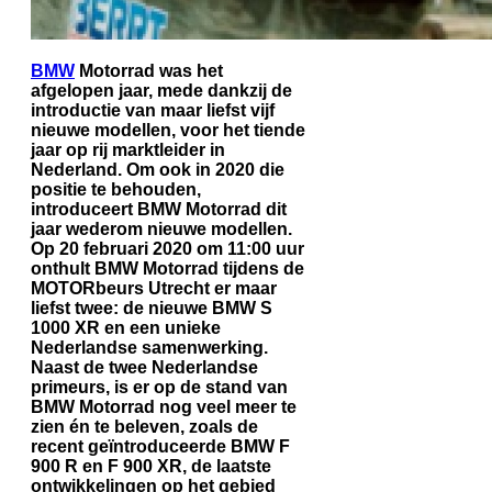
BMW
Motorrad was het
afgelopen jaar, mede dankzij de
introductie van maar liefst vijf
nieuwe modellen, voor het tiende
jaar op rij marktleider in
Nederland. Om ook in 2020 die
positie te behouden,
introduceert BMW Motorrad dit
jaar wederom nieuwe modellen.
Op 20 februari 2020 om 11:00 uur
onthult BMW Motorrad tijdens de
MOTORbeurs Utrecht er maar
liefst twee: de nieuwe BMW S
1000 XR en een unieke
Nederlandse samenwerking.
Naast de twee Nederlandse
primeurs, is er op de stand van
BMW Motorrad nog veel meer te
zien én te beleven, zoals de
recent geïntroduceerde BMW F
900 R en F 900 XR, de laatste
ontwikkelingen op het gebied