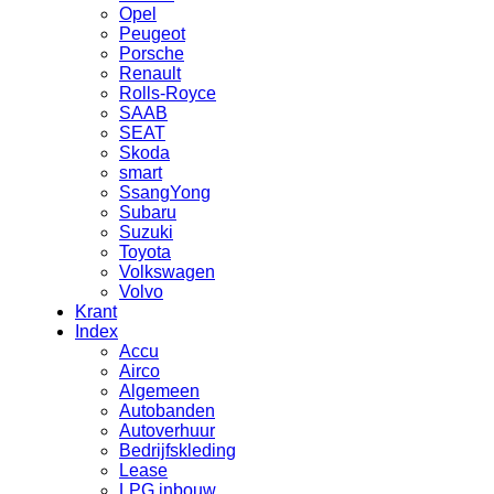
Opel
Peugeot
Porsche
Renault
Rolls-Royce
SAAB
SEAT
Skoda
smart
SsangYong
Subaru
Suzuki
Toyota
Volkswagen
Volvo
Krant
Index
Accu
Airco
Algemeen
Autobanden
Autoverhuur
Bedrijfskleding
Lease
LPG inbouw