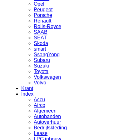
Opel
Peugeot
Porsche
Renault
Rolls-Royce
SAAB
SEAT
Skoda
smart
SsangYong
Subaru
Suzuki
Toyota
Volkswagen
Volvo
Krant
Index
Accu
Airco
Algemeen
Autobanden
Autoverhuur
Bedrijfskleding
Lease
LPG inbouw