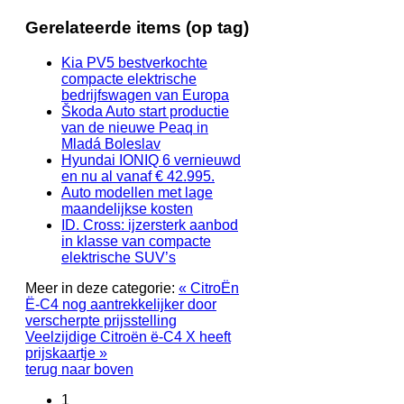
Gerelateerde items (op tag)
Kia PV5 bestverkochte
compacte elektrische
bedrijfswagen van Europa
Škoda Auto start productie
van de nieuwe Peaq in
Mladá Boleslav
Hyundai IONIQ 6 vernieuwd
en nu al vanaf € 42.995.
Auto modellen met lage
maandelijkse kosten
ID. Cross: ijzersterk aanbod
in klasse van compacte
elektrische SUV’s
Meer in deze categorie:
« CitroËn
Ë-C4 nog aantrekkelijker door
verscherpte prijsstelling
Veelzijdige Citroën ë-C4 X heeft
prijskaartje »
terug naar boven
1