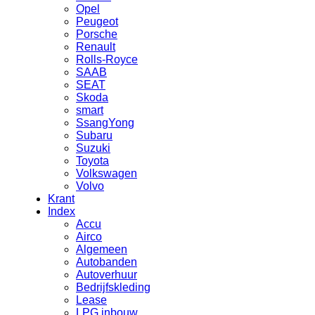
Opel
Peugeot
Porsche
Renault
Rolls-Royce
SAAB
SEAT
Skoda
smart
SsangYong
Subaru
Suzuki
Toyota
Volkswagen
Volvo
Krant
Index
Accu
Airco
Algemeen
Autobanden
Autoverhuur
Bedrijfskleding
Lease
LPG inbouw