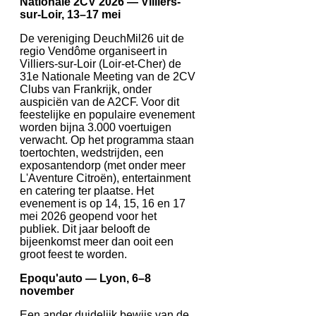
Nationale 2CV 2026 — Villiers-
sur-Loir, 13–17 mei
De vereniging DeuchMil26 uit de
regio Vendôme organiseert in
Villiers-sur-Loir (Loir-et-Cher) de
31e Nationale Meeting van de 2CV
Clubs van Frankrijk, onder
auspiciën van de A2CF. Voor dit
feestelijke en populaire evenement
worden bijna 3.000 voertuigen
verwacht. Op het programma staan
toertochten, wedstrijden, een
exposantendorp (met onder meer
L'Aventure Citroën), entertainment
en catering ter plaatse. Het
evenement is op 14, 15, 16 en 17
mei 2026 geopend voor het
publiek. Dit jaar belooft de
bijeenkomst meer dan ooit een
groot feest te worden.
Epoqu'auto — Lyon, 6–8
november
Een ander duidelijk bewijs van de