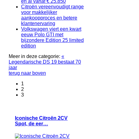
en al vanaf € 25.850
Citroën vereenvoudigt range
voor makkelijker
aankoopproces en betere
klantenervaring
Volkswagen viert een kwart
eeuw Polo GTI met
bijzondere Edition 25 limited
edition
Meer in deze categorie:
«
Legendarische DS 19 bestaat 70
jaar
terug naar boven
1
2
3
Iconische Citroën 2CV
Spot, de eer…