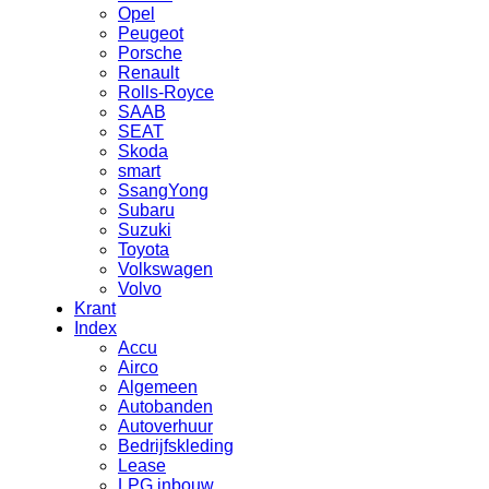
Opel
Peugeot
Porsche
Renault
Rolls-Royce
SAAB
SEAT
Skoda
smart
SsangYong
Subaru
Suzuki
Toyota
Volkswagen
Volvo
Krant
Index
Accu
Airco
Algemeen
Autobanden
Autoverhuur
Bedrijfskleding
Lease
LPG inbouw