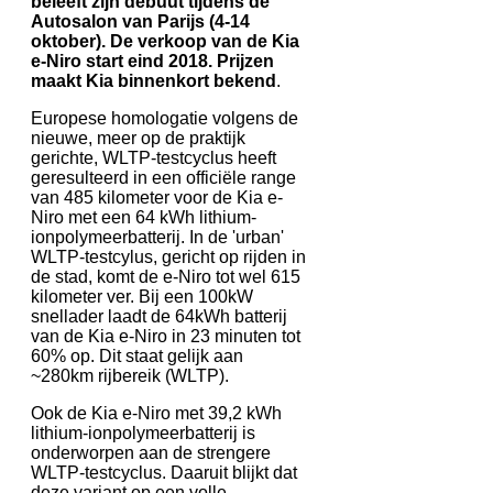
beleeft zijn debuut tijdens de
Autosalon van Parijs (4-14
oktober). De verkoop van de Kia
e-Niro start eind 2018. Prijzen
maakt Kia binnenkort bekend
.
Europese homologatie volgens de
nieuwe, meer op de praktijk
gerichte, WLTP-testcyclus heeft
geresulteerd in een officiële range
van 485 kilometer voor de Kia e-
Niro met een 64 kWh lithium-
ionpolymeerbatterij. In de 'urban'
WLTP-testcylus, gericht op rijden in
de stad, komt de e-Niro tot wel 615
kilometer ver. Bij een 100kW
snellader laadt de 64kWh batterij
van de Kia e-Niro in 23 minuten tot
60% op. Dit staat gelijk aan
~280km rijbereik (WLTP).
Ook de Kia e-Niro met 39,2 kWh
lithium-ionpolymeerbatterij is
onderworpen aan de strengere
WLTP-testcyclus. Daaruit blijkt dat
deze variant op een volle