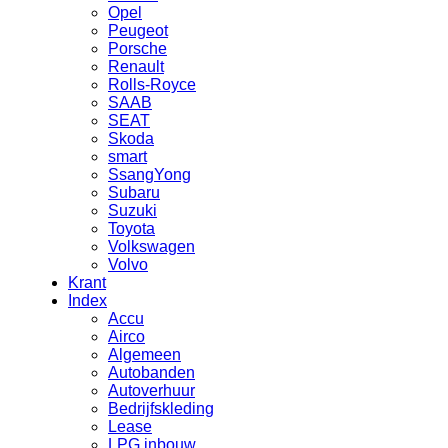
Opel
Peugeot
Porsche
Renault
Rolls-Royce
SAAB
SEAT
Skoda
smart
SsangYong
Subaru
Suzuki
Toyota
Volkswagen
Volvo
Krant
Index
Accu
Airco
Algemeen
Autobanden
Autoverhuur
Bedrijfskleding
Lease
LPG inbouw