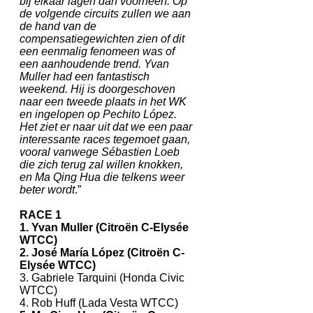
bij elkaar lagen dan voorheen. Op
de volgende circuits zullen we aan
de hand van de
compensatiegewichten zien of dit
een eenmalig fenomeen was of
een aanhoudende trend. Yvan
Muller had een fantastisch
weekend. Hij is doorgeschoven
naar een tweede plaats in het WK
en ingelopen op Pechito López.
Het ziet er naar uit dat we een paar
interessante races tegemoet gaan,
vooral vanwege Sébastien Loeb
die zich terug zal willen knokken,
en Ma Qing Hua die telkens weer
beter wordt
.”
RACE 1
1. Yvan Muller (Citroën C-Elysée
WTCC)
2. José María López (Citroën C-
Elysée WTCC)
3. Gabriele Tarquini (Honda Civic
WTCC)
4. Rob Huff (Lada Vesta WTCC)