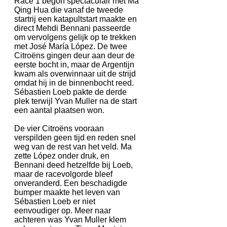
Race 1 begon spectaculair met Ma
Qing Hua die vanaf de tweede
startrij een katapultstart maakte en
direct Mehdi Bennani passeerde
om vervolgens gelijk op te trekken
met José María López. De twee
Citroëns gingen deur aan deur de
eerste bocht in, maar de Argentijn
kwam als overwinnaar uit de strijd
omdat hij in de binnenbocht reed.
Sébastien Loeb pakte de derde
plek terwijl Yvan Muller na de start
een aantal plaatsen won.
De vier Citroëns vooraan
verspilden geen tijd en reden snel
weg van de rest van het veld. Ma
zette López onder druk, en
Bennani deed hetzelfde bij Loeb,
maar de racevolgorde bleef
onveranderd. Een beschadigde
bumper maakte het leven van
Sébastien Loeb er niet
eenvoudiger op. Meer naar
achteren was Yvan Muller klem