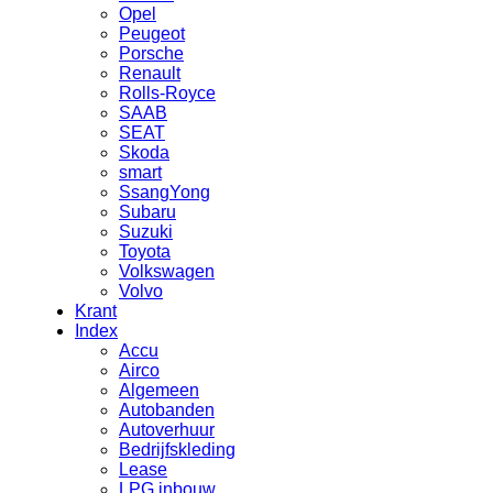
Opel
Peugeot
Porsche
Renault
Rolls-Royce
SAAB
SEAT
Skoda
smart
SsangYong
Subaru
Suzuki
Toyota
Volkswagen
Volvo
Krant
Index
Accu
Airco
Algemeen
Autobanden
Autoverhuur
Bedrijfskleding
Lease
LPG inbouw