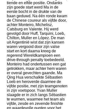
tiende en elfde positie. Ondanks
zijn goede start werd Ma in de
eerste bocht in de drukte van de
baan geduwd. Na één ronde kwam
de Chinese coureur als vijfde door,
achter Monteiro, Michelisz,
Catsburg en Valente. Hij werd
gevolgd door Huff, Tarquini, Loeb,
Chilton, Muller en López. De man
uit Argentinië wist dat zijn kansen
waren vergooid door zijn valse
start en kort daarna kreeg de
regerend Wereldkampioen een
drive-through penalty toebedeeld.
Monteiro had ondertussen een gat
getrokken, maar achter hem waren
er overal gevechten gaande. Ma
Qing Hua verschalkte Sébastien
Loeb en heroverde daarmee de
vijfde positie, met zijn teamgenoten
in zijn voetspoor. Yvan Muller
slaagde er in zich langs Sébastien
te wurmen, waarmee het team als
vijfde, zesde en zevende finishte
en waardevolle punten voor het