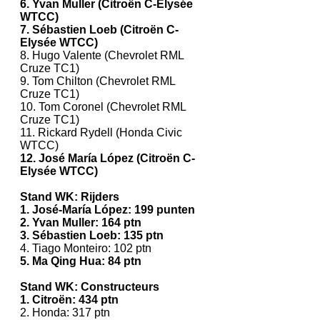
6. Yvan Muller (Citroën C-Elysée
WTCC)
7. Sébastien Loeb (Citroën C-
Elysée WTCC)
8. Hugo Valente (Chevrolet RML
Cruze TC1)
9. Tom Chilton (Chevrolet RML
Cruze TC1)
10. Tom Coronel (Chevrolet RML
Cruze TC1)
11. Rickard Rydell (Honda Civic
WTCC)
12. José María López (Citroën C-
Elysée WTCC)
Stand WK: Rijders
1. José-María López: 199 punten
2. Yvan Muller: 164 ptn
3. Sébastien Loeb: 135 ptn
4. Tiago Monteiro: 102 ptn
5. Ma Qing Hua: 84 ptn
Stand WK: Constructeurs
1. Citroën: 434 ptn
2. Honda: 317 ptn