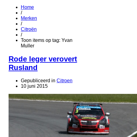
Home
/
Merken
/
Citroën
/
Toon items op tag: Yvan
Muller
Rode leger verovert
Rusland
Gepubliceerd in
Citroen
10 juni 2015