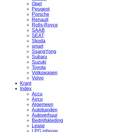
Opel
Peugeot
Porsche
Renault
Rolls-Royce
SAAB
SEAT
Skoda
smart
SsangYong
Subaru
Suzuki
Toyota
Volkswagen
Volvo
Krant
Index
Accu
Airco
Algemeen
Autobanden
Autoverhuur
Bedrijfskleding
Lease
LPG inbouw