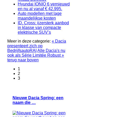
Hyundai IONIQ 6 vernieuwd
en nu al vanaf € 42.995.
Auto modellen met lage
maandelijkse kosten
ID. Cross: ijzersterk aanbod
in klasse van compacte
elektrische SUV’s
Meer in deze categorie:
« Dacia
presenteert zich op
BedrijfsautoRAI
Alle Dacia's nu
ook als Série Limitée Robust »
terug naar boven
1
2
3
Nieuwe Dacia Spring: een
naam die …