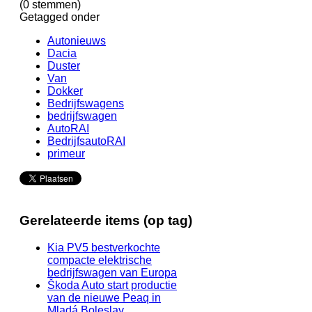
(0 stemmen)
Getagged onder
Autonieuws
Dacia
Duster
Van
Dokker
Bedrijfswagens
bedrijfswagen
AutoRAI
BedrijfsautoRAI
primeur
Gerelateerde items (op tag)
Kia PV5 bestverkochte
compacte elektrische
bedrijfswagen van Europa
Škoda Auto start productie
van de nieuwe Peaq in
Mladá Boleslav