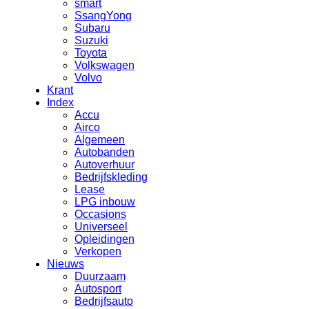
smart
SsangYong
Subaru
Suzuki
Toyota
Volkswagen
Volvo
Krant
Index
Accu
Airco
Algemeen
Autobanden
Autoverhuur
Bedrijfskleding
Lease
LPG inbouw
Occasions
Universeel
Opleidingen
Verkopen
Nieuws
Duurzaam
Autosport
Bedrijfsauto