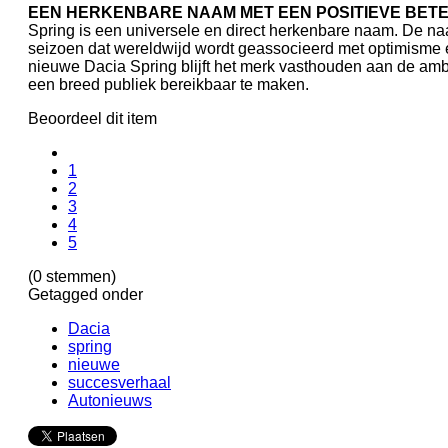
EEN HERKENBARE NAAM MET EEN POSITIEVE BET
Spring is een universele en direct herkenbare naam. De naa
seizoen dat wereldwijd wordt geassocieerd met optimisme 
nieuwe Dacia Spring blijft het merk vasthouden aan de ambi
een breed publiek bereikbaar te maken.
Beoordeel dit item
1
2
3
4
5
(0 stemmen)
Getagged onder
Dacia
spring
nieuwe
succesverhaal
Autonieuws