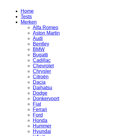
Home
Tests
Merken
Alfa Romeo
Aston Martin
Audi
Bentley
BMW
Bugatti
Cadillac
Chevrolet
Chrysler
Citroën
Dacia
Daihatsu
Dodge
Donkervoort
Fiat
Ferrari
Ford
Honda
Hummer
Hyundai