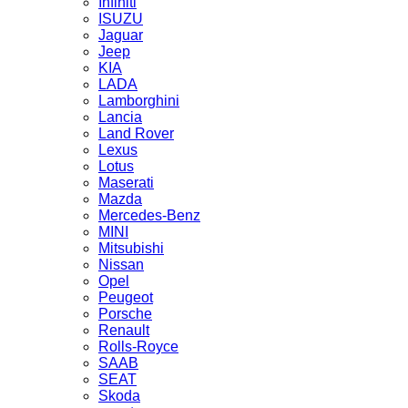
Infiniti
ISUZU
Jaguar
Jeep
KIA
LADA
Lamborghini
Lancia
Land Rover
Lexus
Lotus
Maserati
Mazda
Mercedes-Benz
MINI
Mitsubishi
Nissan
Opel
Peugeot
Porsche
Renault
Rolls-Royce
SAAB
SEAT
Skoda