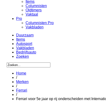
Items
Columnisten
Oldtimers
Vaktaal
Pro
Columnisten Pro
Vakbladen
Duurzaam
Items
Autosport
Vakbladen
Bedrijfsauto
Zoeken
Home
/
Merken
/
Ferrari
/
Ferrari voor 5e jaar op rij onderscheiden met Internat