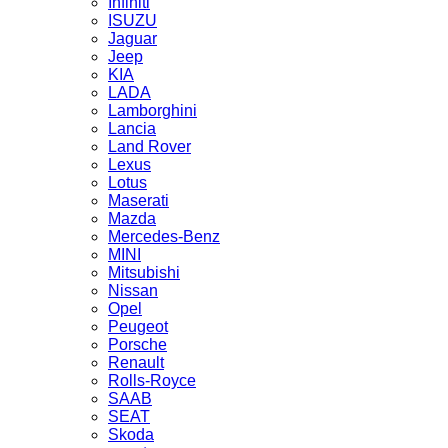
Infiniti
ISUZU
Jaguar
Jeep
KIA
LADA
Lamborghini
Lancia
Land Rover
Lexus
Lotus
Maserati
Mazda
Mercedes-Benz
MINI
Mitsubishi
Nissan
Opel
Peugeot
Porsche
Renault
Rolls-Royce
SAAB
SEAT
Skoda