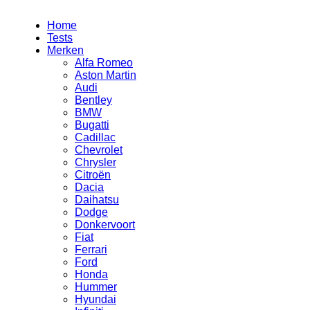
Home
Tests
Merken
Alfa Romeo
Aston Martin
Audi
Bentley
BMW
Bugatti
Cadillac
Chevrolet
Chrysler
Citroën
Dacia
Daihatsu
Dodge
Donkervoort
Fiat
Ferrari
Ford
Honda
Hummer
Hyundai