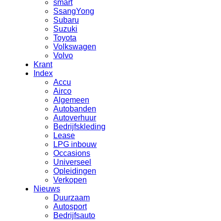
smart
SsangYong
Subaru
Suzuki
Toyota
Volkswagen
Volvo
Krant
Index
Accu
Airco
Algemeen
Autobanden
Autoverhuur
Bedrijfskleding
Lease
LPG inbouw
Occasions
Universeel
Opleidingen
Verkopen
Nieuws
Duurzaam
Autosport
Bedrijfsauto