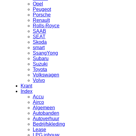
Opel
Peugeot
Porsche
Renault
Rolls-Royce
SAAB
SEAT
Skoda
smart
SsangYong
Subaru
Suzuki
Toyota
Volkswagen
Volvo
Krant
Index
Accu
Airco
Algemeen
Autobanden
Autoverhuur
Bedrijfskleding
Lease
LPG inbouw