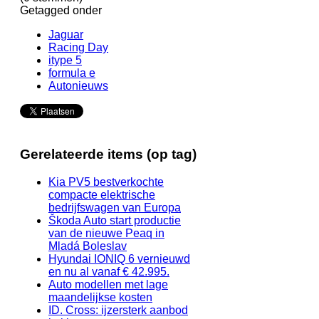
Getagged onder
Jaguar
Racing Day
itype 5
formula e
Autonieuws
Gerelateerde items (op tag)
Kia PV5 bestverkochte
compacte elektrische
bedrijfswagen van Europa
Škoda Auto start productie
van de nieuwe Peaq in
Mladá Boleslav
Hyundai IONIQ 6 vernieuwd
en nu al vanaf € 42.995.
Auto modellen met lage
maandelijkse kosten
ID. Cross: ijzersterk aanbod