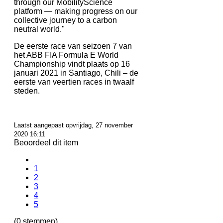
through our MobilityScience
platform — making progress on our
collective journey to a carbon
neutral world."
De eerste race van seizoen 7 van
het ABB FIA Formula E World
Championship vindt plaats op 16
januari 2021 in Santiago, Chili – de
eerste van veertien races in twaalf
steden.
Laatst aangepast opvrijdag, 27 november
2020 16:11
Beoordeel dit item
1
2
3
4
5
(0 stemmen)