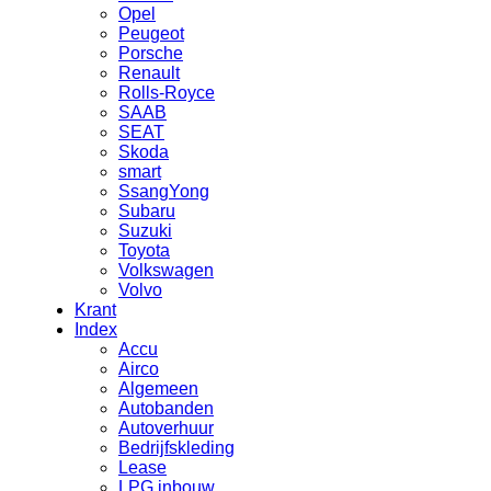
Opel
Peugeot
Porsche
Renault
Rolls-Royce
SAAB
SEAT
Skoda
smart
SsangYong
Subaru
Suzuki
Toyota
Volkswagen
Volvo
Krant
Index
Accu
Airco
Algemeen
Autobanden
Autoverhuur
Bedrijfskleding
Lease
LPG inbouw