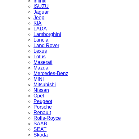
Infiniti
ISUZU
Jaguar
Jeep
KIA
LADA
Lamborghini
Lancia
Land Rover
Lexus
Lotus
Maserati
Mazda
Mercedes-Benz
MINI
Mitsubishi
Nissan
Opel
Peugeot
Porsche
Renault
Rolls-Royce
SAAB
SEAT
Skoda