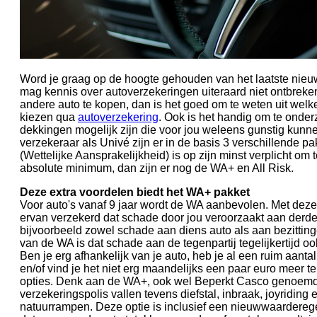
Word je graag op de hoogte gehouden van het laatste nieu
mag kennis over autoverzekeringen uiteraard niet ontbreken
andere auto te kopen, dan is het goed om te weten uit welke 
kiezen qua
autoverzekering
. Ook is het handig om te onde
dekkingen mogelijk zijn die voor jou weleens gunstig kunne
verzekeraar als Univé zijn er in de basis 3 verschillende p
(Wettelijke Aansprakelijkheid) is op zijn minst verplicht om
absolute minimum, dan zijn er nog de WA+ en All Risk.
Deze extra voordelen biedt het WA+ pakket
Voor auto's vanaf 9 jaar wordt de WA aanbevolen. Met deze
ervan verzekerd dat schade door jou veroorzaakt aan derde
bijvoorbeeld zowel schade aan diens auto als aan bezittin
van de WA is dat schade aan de tegenpartij tegelijkertijd ook
Ben je erg afhankelijk van je auto, heb je al een ruim aant
en/of vind je het niet erg maandelijks een paar euro meer te
opties. Denk aan de WA+, ook wel Beperkt Casco genoem
verzekeringspolis vallen tevens diefstal, inbraak, joyridin
natuurrampen. Deze optie is inclusief een nieuwwaarderegel