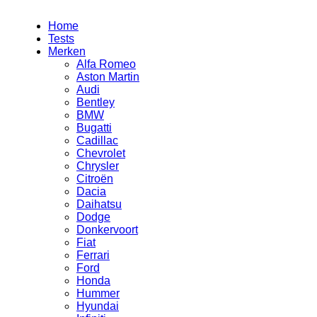
Home
Tests
Merken
Alfa Romeo
Aston Martin
Audi
Bentley
BMW
Bugatti
Cadillac
Chevrolet
Chrysler
Citroën
Dacia
Daihatsu
Dodge
Donkervoort
Fiat
Ferrari
Ford
Honda
Hummer
Hyundai