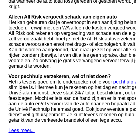
dat wanneer de auto total loss gereden of gestolen wordt, 
krijgt.
Alleen All Risk vergoedt schade aan eigen auto
Het kan gebeuren dat je onverhoopt in een aanrijding bela
toedoen. Terwijl met een WA alleen de kosten vergoed word
All Risk ook rekenen op vergoeding van schade aan de eige
zelf veroorzaakt hebt, hoef je met de All Risk autoverzekerin
schade veroorzaken en/of met drugs- of alcoholgebruik valt 
Kan dit worden aangetoond, dan draai je zelf op voor alle k
rijden zonder rijbewijs. Is van dit alles geen sprake, dan bi
voordelen. Zo ontvang je gratis vervangend vervoer terwijl 
gemaakt te worden.
Voor pechhulp verzekeren, wel of niet doen?
Het is tevens goed om te onderzoeken of je voor
pechhulp 
slim idee is. Hiermee kun je rekenen op het dag en nacht
Univé-alarmdienst. Deze staat 24/7 tot je beschikking, ook
feestdagen. Mocht er iets aan de hand zijn en er is met sp
aan de auto en/of vervoer van de auto naar een bepaald adr
de Univé Pechhulp helemaal goed. Ook jouw eventuele pa
dienst veilig thuisgebracht. Je kunt tevens rekenen op hulp
getankt van de verkeerde brandstof of een lege accu.
Lees meer...