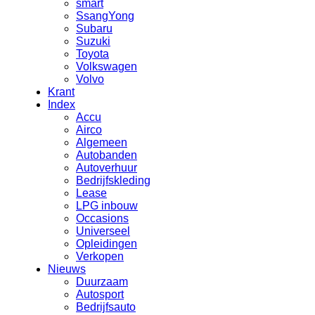
smart
SsangYong
Subaru
Suzuki
Toyota
Volkswagen
Volvo
Krant
Index
Accu
Airco
Algemeen
Autobanden
Autoverhuur
Bedrijfskleding
Lease
LPG inbouw
Occasions
Universeel
Opleidingen
Verkopen
Nieuws
Duurzaam
Autosport
Bedrijfsauto