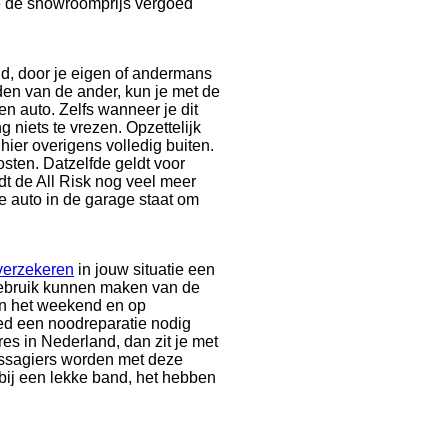
je de showroomprijs vergoed
nd, door je eigen of andermans
en van de ander, kun je met de
n auto. Zelfs wanneer je dit
g niets te vrezen. Opzettelijk
hier overigens volledig buiten.
osten. Datzelfde geldt voor
edt de All Risk nog veel meer
je auto in de garage staat om
verzekeren
in jouw situatie een
 gebruik kunnen maken van de
 in het weekend en op
oed een noodreparatie nodig
es in Nederland, dan zit je met
ssagiers worden met deze
 bij een lekke band, het hebben