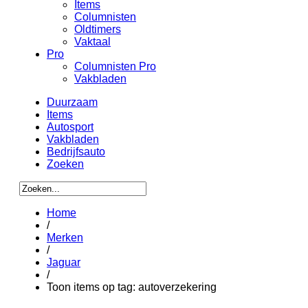
Items
Columnisten
Oldtimers
Vaktaal
Pro
Columnisten Pro
Vakbladen
Duurzaam
Items
Autosport
Vakbladen
Bedrijfsauto
Zoeken
Home
/
Merken
/
Jaguar
/
Toon items op tag: autoverzekering