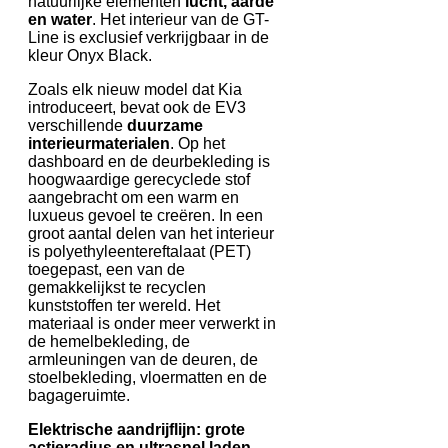
natuurlijke elementen
lucht, aarde
en water
. Het interieur van de GT-
Line is exclusief verkrijgbaar in de
kleur Onyx Black.
Zoals elk nieuw model dat Kia
introduceert, bevat ook de EV3
verschillende
duurzame
interieurmaterialen
. Op het
dashboard en de deurbekleding is
hoogwaardige gerecyclede stof
aangebracht om een ​​warm en
luxueus gevoel te creëren. In een
groot aantal delen van het interieur
is polyethyleentereftalaat (PET)
toegepast, een van de
gemakkelijkst te recyclen
kunststoffen ter wereld. Het
materiaal is onder meer verwerkt in
de hemelbekleding, de
armleuningen van de deuren, de
stoelbekleding, vloermatten en de
bagageruimte.
Elektrische aandrijflijn: grote
actieradius en ultrasnel laden