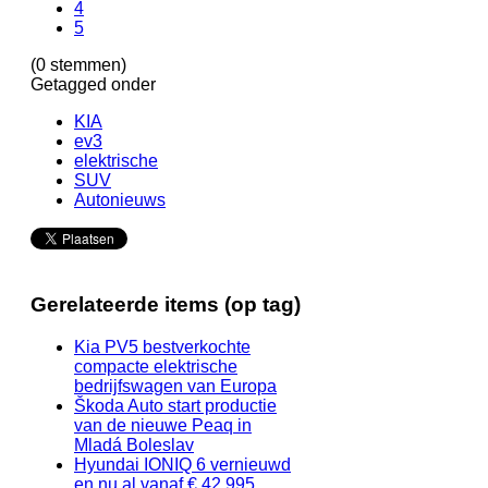
4
5
(0 stemmen)
Getagged onder
KIA
ev3
elektrische
SUV
Autonieuws
Gerelateerde items (op tag)
Kia PV5 bestverkochte
compacte elektrische
bedrijfswagen van Europa
Škoda Auto start productie
van de nieuwe Peaq in
Mladá Boleslav
Hyundai IONIQ 6 vernieuwd
en nu al vanaf € 42.995.