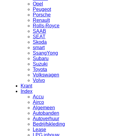
Opel
Peugeot
Porsche
Renault
Rolls-Royce
SAAB
SEAT
Skoda
smart
SsangYong
Subaru
Suzuki
Toyota
Volkswagen
Volvo
Krant
Index
Accu
Airco
Algemeen
Autobanden
Autoverhuur
Bedrijfskleding
Lease
LPG inbouw