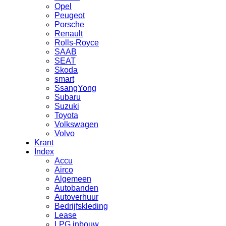
Opel
Peugeot
Porsche
Renault
Rolls-Royce
SAAB
SEAT
Skoda
smart
SsangYong
Subaru
Suzuki
Toyota
Volkswagen
Volvo
Krant
Index
Accu
Airco
Algemeen
Autobanden
Autoverhuur
Bedrijfskleding
Lease
LPG inbouw