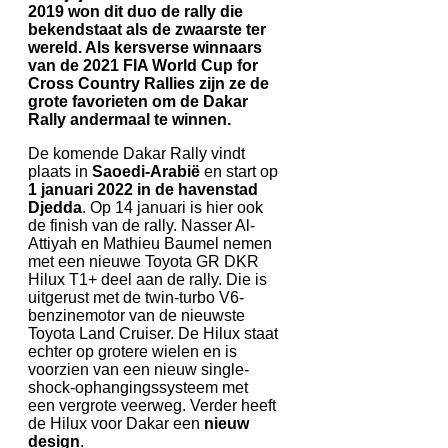
2019 won dit duo de rally die
bekendstaat als de zwaarste ter
wereld. Als kersverse winnaars
van de 2021 FIA World Cup for
Cross Country Rallies zijn ze de
grote favorieten om de Dakar
Rally andermaal te winnen.
De komende Dakar Rally vindt
plaats in
Saoedi-Arabië
en start op
1 januari 2022 in de havenstad
Djedda
. Op 14 januari is hier ook
de finish van de rally. Nasser Al-
Attiyah en Mathieu Baumel nemen
met een nieuwe Toyota GR DKR
Hilux T1+ deel aan de rally. Die is
uitgerust met de twin-turbo V6-
benzinemotor van de nieuwste
Toyota Land Cruiser. De Hilux staat
echter op grotere wielen en is
voorzien van een nieuw single-
shock-ophangingssysteem met
een vergrote veerweg. Verder heeft
de Hilux voor Dakar een
nieuw
design
.