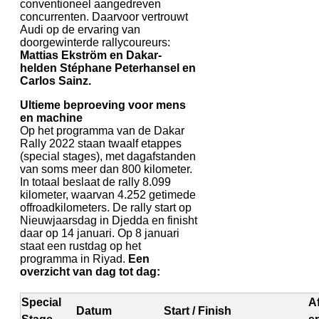
conventioneel aangedreven
concurrenten. Daarvoor vertrouwt
Audi op de ervaring van
doorgewinterde rallycoureurs:
Mattias Ekström en Dakar-
helden Stéphane Peterhansel en
Carlos Sainz.
Ultieme beproeving voor mens
en machine
Op het programma van de Dakar
Rally 2022 staan twaalf etappes
(special stages), met dagafstanden
van soms meer dan 800 kilometer.
In totaal beslaat de rally 8.099
kilometer, waarvan 4.252 getimede
offroadkilometers. De rally start op
Nieuwjaarsdag in Djedda en finisht
daar op 14 januari. Op 8 januari
staat een rustdag op het
programma in Riyad.
Een
overzicht van dag tot dag:
Special
Af
Datum
Start / Finish