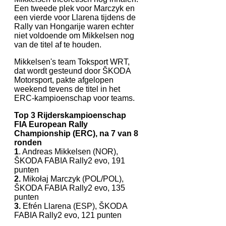
Een tweede plek voor Marczyk en
een vierde voor Llarena tijdens de
Rally van Hongarije waren echter
niet voldoende om Mikkelsen nog
van de titel af te houden.
Mikkelsen's team Toksport WRT,
dat wordt gesteund door ŠKODA
Motorsport, pakte afgelopen
weekend tevens de titel in het
ERC-kampioenschap voor teams.
Top 3 Rijderskampioenschap
FIA European Rally
Championship (ERC), na 7 van 8
ronden
1
. Andreas Mikkelsen (NOR),
ŠKODA FABIA Rally2 evo, 191
punten
2.
Mikołaj Marczyk (POL/POL),
ŠKODA FABIA Rally2 evo, 135
punten
3.
Efrén Llarena (ESP), ŠKODA
FABIA Rally2 evo, 121 punten