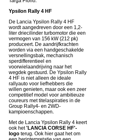
Targa Florio.
Ypsilon Rally 4 HF
De Lancia Ypsilon Rally 4 HF
wordt aangedreven door een 1,2-
liter driecilinder turbomotor die een
vermogen van 156 kW (212 pk)
produceert. De aandrijfkrachten
worden via een handgeschakelde
versnellingsbak, mechanisch
sperdifferentieel en
voorwielaandrijving naar het
wegdek gestuurd. De Ypsilon Rally
4 HF is niet alleen de ideale
rallyauto voor liefhebbers die
willen genieten, maar ook een zeer
competitief model voor ambitieuze
coureurs met titelaspiraties in de
Group Rally4- en 2WD-
kampioenschappen.
Met de Lancia Ypsilon Rally 4 keert
ook het
'LANCIA CORSE HF'-
logo
terug. Ook hier gaat het om
een herinterpretatie van een