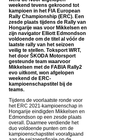
weekend tevens gekroond tot
kampioen in het FIA European
Rally Championship (ERC). Een
zesde plaats tijdens de Rally van
Hongarije was voor Mikkelsen en
zijn navigator Elliott Edmondson
voldoende om de titel al vóór de
laatste rally van het seizoen
veilig te stellen. Toksport WRT,
het door ŠKODA Motorsport
gesteunde team waarvoor
Mikkelsen met de FABIA Rally2
evo uitkomt, won afgelopen
weekend de ERC-
kampioenschapstitel bij de
teams.
Tijdens de voorlaatste ronde voor
het ERC 2021-kampioenschap in
Hongarije eindigden Mikkelsen en
Edmondson op een zesde plaats
overall. Daarmee verdiende het
duo voldoende punten om de
kampioenschapstitel voorafgaand
aan de seizoensfinale op de