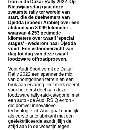
tron in de Dakar Rally 2022. Op
Nieuwjaarsdag gaat deze
zwaarste rally ter wereld van
start, die de deelnemers van
Djedda (Saoedi-Arabië) over een
afstand van 8.099 kilometer -
waarvan 4.253 getimede
kilometers over twaalf 'special
stages' - wederom naar Djedda
voert. Een videooverzicht van
dag tot dag van deze twaalf
loodzware offroadproeven.
Voor Audi Sport vormt de Dakar
Rally 2022 een spannende mix
van onontgonnen terrein en een
brok aan ervaring. Het merk neemt
voor het eerst deel aan deze
loodzware rally-raid-categorie, met
een auto - de Audi RS Q e-tron -
die bomvol innovatieve
technologie zit. Audi gaat namelijk
als eerste autofabrikant met een
geëlektrificeerde aandrijflijn de
strijd aan in de woestijn tegen