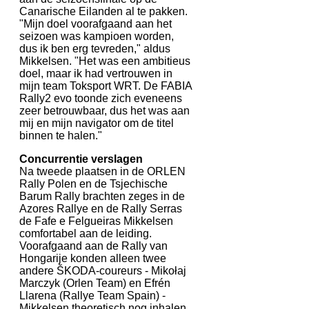
Canarische Eilanden al te pakken.
"Mijn doel voorafgaand aan het
seizoen was kampioen worden,
dus ik ben erg tevreden," aldus
Mikkelsen. "Het was een ambitieus
doel, maar ik had vertrouwen in
mijn team Toksport WRT. De FABIA
Rally2 evo toonde zich eveneens
zeer betrouwbaar, dus het was aan
mij en mijn navigator om de titel
binnen te halen."
Concurrentie verslagen
Na tweede plaatsen in de ORLEN
Rally Polen en de Tsjechische
Barum Rally brachten zeges in de
Azores Rallye en de Rally Serras
de Fafe e Felgueiras Mikkelsen
comfortabel aan de leiding.
Voorafgaand aan de Rally van
Hongarije konden alleen twee
andere ŠKODA-coureurs - Mikołaj
Marczyk (Orlen Team) en Efrén
Llarena (Rallye Team Spain) -
Mikkelsen theoretisch nog inhalen.