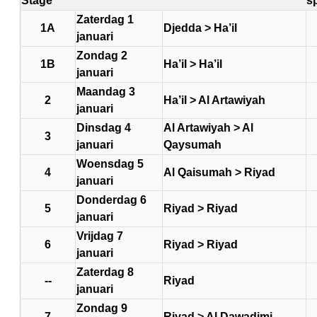
Stage
s
Zaterdag 1
1A
Djedda > Ha’il
januari
Zondag 2
1B
Ha’il > Ha’il
januari
Maandag 3
2
Ha’il > Al Artawiyah
januari
Dinsdag 4
Al Artawiyah > Al
3
januari
Qaysumah
Woensdag 5
4
Al Qaisumah > Riyad
januari
Donderdag 6
5
Riyad > Riyad
januari
Vrijdag 7
6
Riyad > Riyad
januari
Zaterdag 8
--
Riyad
januari
Zondag 9
7
Riyad > Al Dawadimi