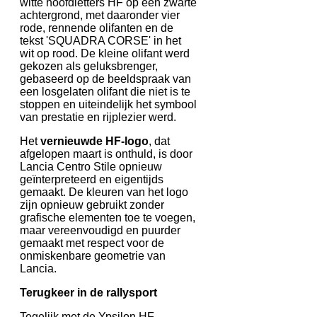
witte hoofdletters HF op een zwarte
achtergrond, met daaronder vier
rode, rennende olifanten en de
tekst 'SQUADRA CORSE' in het
wit op rood. De kleine olifant werd
gekozen als geluksbrenger,
gebaseerd op de beeldspraak van
een losgelaten olifant die niet is te
stoppen en uiteindelijk het symbool
van prestatie en rijplezier werd.
Het
vernieuwde HF-logo
, dat
afgelopen maart is onthuld, is door
Lancia Centro Stile opnieuw
geïnterpreteerd en eigentijds
gemaakt. De kleuren van het logo
zijn opnieuw gebruikt zonder
grafische elementen toe te voegen,
maar vereenvoudigd en puurder
gemaakt met respect voor de
onmiskenbare geometrie van
Lancia.
Terugkeer in de rallysport
Tegelijk met de Ypsilon HF