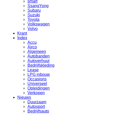
smart
SsangYong
Subaru
Suzuki
Toyota
Volkswagen
Volvo
Krant
Index
Accu
Airco
Algemeen
Autobanden
Autoverhuur
Bedrijfskleding
Lease
LPG inbouw
Occasions
Universeel
Opleidingen
Verkopen
Nieuws
Duurzaam
Autosport
Bedrijfsauto