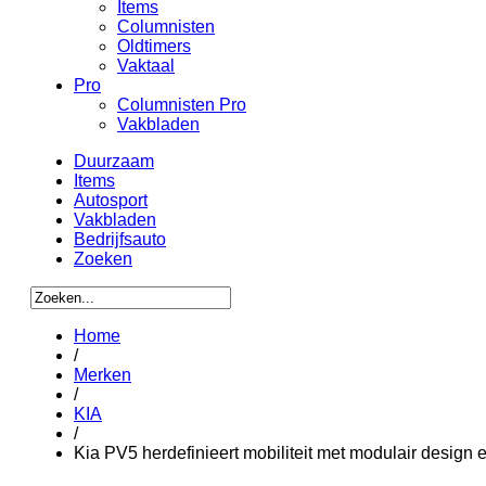
Items
Columnisten
Oldtimers
Vaktaal
Pro
Columnisten Pro
Vakbladen
Duurzaam
Items
Autosport
Vakbladen
Bedrijfsauto
Zoeken
Home
/
Merken
/
KIA
/
Kia PV5 herdefinieert mobiliteit met modulair design