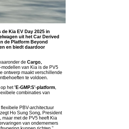
 de Kia EV Day 2025 in
elwagen uit het Car Derived
en de Platform Beyond
pen en biedt daardoor
 waaronder de
Cargo,
V-modellen van Kia is de PV5
re ontwerp maakt verschillende
ntbehoeften te voldoen.
 op het
'E-GMP.S'-platform
,
flexibele combinaties van
 flexibele PBV-architectuur
 zegt Ho Sung Song, President
, maar met de PV5 heeft Kia
tservaringen van ondernemers
ijfsvoering kunnen richten."