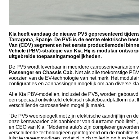
Kia heeft vandaag de nieuwe PV5 gepresenteerd tijdens
Tarragona, Spanje. De PV5 is de eerste elektrische best
Van (CDV) segment en het eerste productiemodel binn
Vehicle (PBV)-strategie van Kia. Hij is modulair ontwor
uitgebreide toepassingsmogelijkheden.
De PV5 wordt leverbaar in meerdere carrosserievarianten
Passenger en Chassis Cab
. Net als alle toekomstige PB
voorzien van de EV-technologie van het merk. Het modulai
configuraties en aanpassingen mogelijk om aan diverse kla
Alle Kia PBV-modellen, inclusief de PV5, worden gebouwd
een speciaal ontwikkeld elektrisch skateboardplatform dat 
verschillende carrosserieën mogelijk maakt.
"De PV5 weerspiegelt met zijn elektrische aandrijflijn en de
onze kernwaarden als aanbieder van duurzame mobiliteit",
en CEO van Kia. "Moderne auto's zijn complexer geworden
verschillende technologieën geïntegreerd om de mobilitei
juist te vereenvoudigen, zodat zij zich volledig op hun bedr