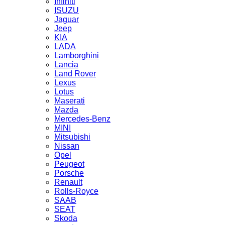
Infiniti
ISUZU
Jaguar
Jeep
KIA
LADA
Lamborghini
Lancia
Land Rover
Lexus
Lotus
Maserati
Mazda
Mercedes-Benz
MINI
Mitsubishi
Nissan
Opel
Peugeot
Porsche
Renault
Rolls-Royce
SAAB
SEAT
Skoda