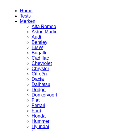
Home
Tests
Merken
Alfa Romeo
Aston Martin
Audi
Bentley
BMW
Bugatti
Cadillac
Chevrolet
Chrysler
Citroën
Dacia
Daihatsu
Dodge
Donkervoort
Fiat
Ferrari
Ford
Honda
Hummer
Hyundai