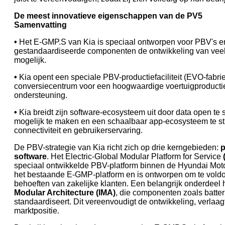
De meest innovatieve eigenschappen van de PV5
Samenvatting
•
Het E-GMP.S van Kia is speciaal ontworpen voor PBV's e
gestandaardiseerde componenten de ontwikkeling van veel
mogelijk.
•
Kia opent een speciale PBV-productiefaciliteit (EVO-fabri
conversiecentrum voor een hoogwaardige voertuigproductie
ondersteuning.
•
Kia breidt zijn software-ecosysteem uit door data open te s
mogelijk te maken en een schaalbaar app-ecosysteem te st
connectiviteit en gebruikerservaring.
De PBV-strategie van Kia richt zich op drie kerngebieden:
p
software
. Het Electric-Global Modular Platform for Service
speciaal ontwikkelde PBV-platform binnen de Hyundai Moto
het bestaande E-GMP-platform en is ontworpen om te voldo
behoeften van zakelijke klanten. Een belangrijk onderdeel 
Modular Architecture (IMA)
, die componenten zoals batter
standaardiseert. Dit vereenvoudigt de ontwikkeling, verlaag
marktpositie.