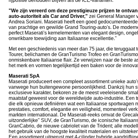
rijpositie behouden blijven als de ICE-varianten.
"We zijn vereerd om deze prestigieuze prijzen te ontv
auto-autoriteit als Car and Driver,"
zei General Manager v
Andrea Soriani. Maserati heeft een goed gedocumenteerd
van prachtige en gewilde Grand Touring-auto's. De moder
perfect Maserati's kernelementen van elegant design, ongelo
onwrikbare toewijding aan Italiaanse excellentie."
Met een geschiedenis van meer dan 75 jaar, die teruggaat t
Tourer, belichamen de GranTurismo Trofeo en GranTurismo
onmiskenbare Italiaanse flair. Ze verwijzen naar de beste 
het merk en vormen tegelijkertijd een baken voor de innova
Maserati SpA
Maserati produceert een compleet assortiment unieke auto's,
vanwege hun buitengewone persoonlijkheid. Dankzij hun st
exclusieve karakter, bekoren ze de meest veeleisende smake
maatstaf geweest voor de wereldwijde auto-industrie. Een tr
die elk opnieuw definiëren wat een Italiaanse sportwagen 
prestaties, comfort, elegantie en veiligheid, momenteel ver
markten internationaal. De Maserati-reeks omvat de Grecal
uitzonderlijke" SUV, de GranTurismo, de iconische Italiaans
GranCabrio, de nieuwe cabriolet van de Trident; alle mod
het gebruik van de hoogste kwaliteit materialen en uitstek
Een assortiment uitgerust met 4-cilinder hybride aandrijflij