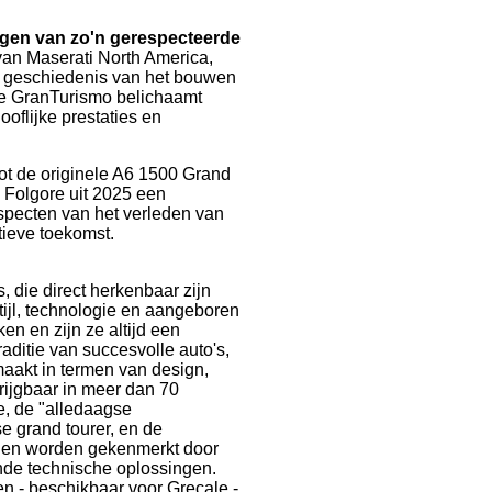
angen van zo'n gerespecteerde
an Maserati North America,
e geschiedenis van het bouwen
ne GranTurismo belichaamt
oflijke prestaties en
ot de originele A6 1500 Grand
 Folgore uit 2025 een
aspecten van het verleden van
tieve toekomst.
 die direct herkenbaar zijn
ijl, technologie en aangeboren
n en zijn ze altijd een
aditie van succesvolle auto's,
maakt in termen van design,
krijgbaar in meer dan 70
e, de "alledaagse
e grand tourer, en de
ellen worden gekenmerkt door
ende technische oplossingen.
nen - beschikbaar voor Grecale -