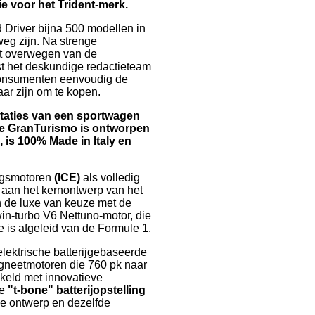
tie voor het Trident-merk.
d Driver bijna 500 modellen in
eg zijn. Na strenge
het overwegen van de
est het deskundige redactieteam
consumenten eenvoudig de
ar zijn om te kopen.
staties van een sportwagen
 De GranTurismo is ontworpen
 is 100% Made in Italy en
ngsmotoren
(ICE)
als volledig
t aan het kernontwerp van het
ten de luxe van keuze met de
win-turbo V6 Nettuno-motor, die
 is afgeleid van de Formule 1.
lektrische batterijgebaseerde
gneetmotoren die 760 pk naar
ikkeld met innovatieve
de
"t-bone" batterijopstelling
nde ontwerp en dezelfde