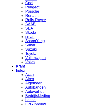
Opel
Peugeot
Porsche
Renault
Rolls-Royce
SAAB
SEAT
Skoda
smart
SsangYong
Subaru
Suzuki
Toyota
Volkswagen
Volvo
Krant
Index
Accu
Airco
Algemeen
Autobanden
Autoverhuur
Bedrijfskleding
Lease
LPG inbouw