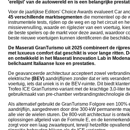
'erelijst' van de autowereld en is een belangrijke presta
Voor de jaarlijkse Editors' Choice Awards evalueert Car an
45 verschillende marktsegmenten
die momenteel op de w
instrumentele tests, rijden op de weg en op het circuit en 
missievervulling, waarde en rijplezier van een voertuig, ki
de beste spelers op de markt voor deze award, waardoor 
beste nieuwe voertuigen kunnen identificeren die beschikba
De Maserati GranTurismo uit 2025 combineert de rijpre
met luxueus comfort dat geschikt is voor lange ritten.
en ontwikkeld in het Maserati Innovation Lab in Modena,
belichaamt Italiaanse luxe en prestaties.
De geavanceerde architectuur accepteert zowel verbrandi
elektrische
(BEV)
aandrijflijnen zonder dat er iets verander
voertuig, iets dat uniek is in de BEV-ruimte. Dit biedt klan
Trofeo ICE GranTurismo-variant met de krachtige 3,0-liter t
gebruikmaakt van pre-chamber verbrandingstechnologie die
Als alternatief gebruikt de GranTurismo Folgore een 100% e
aandrijflijn, aangedreven door drie 300-kW permanente ma
alle vier de wielen sturen. De 800-volt architectuur is ontw
oplossingen afgeleid van de Formule E, en de kenmerken
zorgt voor een laag zwaartepunt, terwijl hetzelfde opvalle