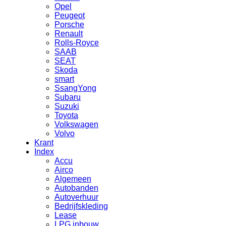
Opel
Peugeot
Porsche
Renault
Rolls-Royce
SAAB
SEAT
Skoda
smart
SsangYong
Subaru
Suzuki
Toyota
Volkswagen
Volvo
Krant
Index
Accu
Airco
Algemeen
Autobanden
Autoverhuur
Bedrijfskleding
Lease
LPG inbouw