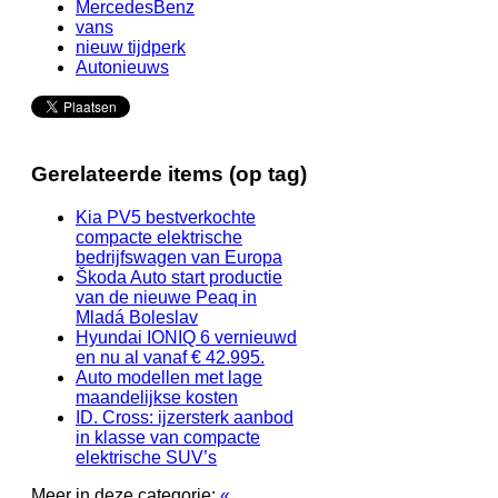
MercedesBenz
vans
nieuw tijdperk
Autonieuws
Gerelateerde items (op tag)
Kia PV5 bestverkochte
compacte elektrische
bedrijfswagen van Europa
Škoda Auto start productie
van de nieuwe Peaq in
Mladá Boleslav
Hyundai IONIQ 6 vernieuwd
en nu al vanaf € 42.995.
Auto modellen met lage
maandelijkse kosten
ID. Cross: ijzersterk aanbod
in klasse van compacte
elektrische SUV’s
Meer in deze categorie:
«