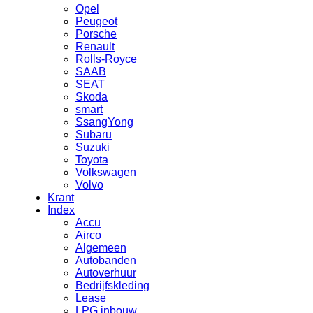
Opel
Peugeot
Porsche
Renault
Rolls-Royce
SAAB
SEAT
Skoda
smart
SsangYong
Subaru
Suzuki
Toyota
Volkswagen
Volvo
Krant
Index
Accu
Airco
Algemeen
Autobanden
Autoverhuur
Bedrijfskleding
Lease
LPG inbouw